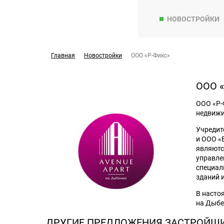
НОВОСТРОЙКИ
Главная
Новостройки
ООО «Р-Фикс»
ООО 
ООО «Р-
недвижи
Учредит
и ООО «
являютс
управле
специал
зданий 
В насто
на Дыбе
ДРУГИЕ ПРЕДЛОЖЕНИЯ ЗАСТРОЙЩ