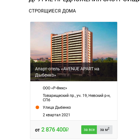
СТРОЯЩИЕСЯ ДОМА
Апарт-отель «AVENUE APART на
Дыбенко»
ООО «Р-Фикс»
Товарищеский пр., уч. 19, Невский р-н,
СПб
Улица Дыбенко
2 квартал 2021
2 876 400
2
от
за все
за м