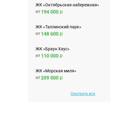
ЖК «Октябрьская набережная»
от
194 000
ЖК «Таллинский парк»
от
148 600
ЖК «Браун Хаус»
от
110 000
ЖК «Морская миля»
от
209 000
Смотреть все