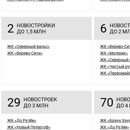
2
6
НОВОСТРОЙКИ
НОВОСТ
ДО 1,5 МЛН
ДО 2 М
ЖК «Северный вальс»
ЖК «Верево-Си
ЖК «Верево-Сити»
ЖК «Материк»
ЖК «Северный 
ЖК «Чистый ру
ЖК «Первомай
29
70
НОВОСТРОЕК
НОВО
ДО 3 МЛН
ДО 4
ЖК «До Ре Ми»
ЖК «Браун Хау
ЖК «Новый Петергоф»
ЖК «До Ре Ми»