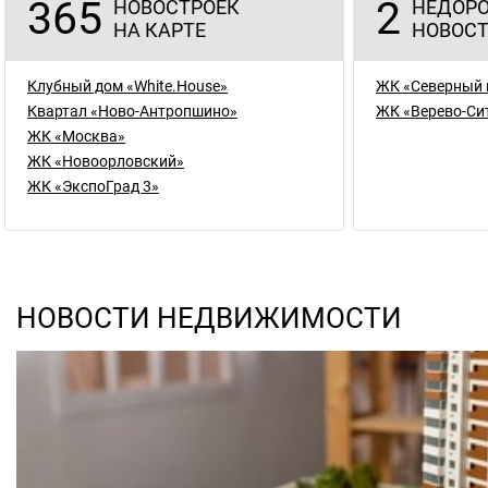
365
2
НОВОСТРОЕК
НЕДОР
НА КАРТЕ
НОВОС
Клубный дом «White.House»
ЖК «Северный 
Квартал «Ново-Антропшино»
ЖК «Верево-Си
ЖК «Москва»
ЖК «Новоорловский»
ЖК «ЭкспоГрад 3»
НОВОСТИ НЕДВИЖИМОСТИ