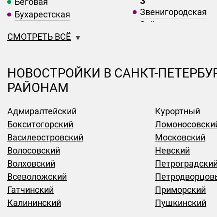
З
Беговая
Звенигородская
Бухарестская
Звёздная
В
СМОТРЕТЬ ВСЁ
К
Василеостровская
Комендантский пр
Волковская
Крестовский Остр
Выборгская
НОВОСТРОЙКИ В САНКТ-ПЕТЕРБУ
Л
Г
РАЙОНАМ
Адмиралтейский
Курортный
Бокситогорский
Ломоносовски
Василеостровский
Московский
Волосовский
Невский
Волховский
Петроградски
Всеволожский
Петродворцов
Гатчинский
Приморский
Калининский
Пушкинский
Кингисеппский
Тосненский