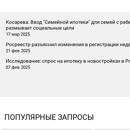
Законопроектом также предлагаются варианты 
минимальных тарифов на капремонт, например, в 
наличия лифта в доме или наличия или отсутствия
Косарева: Ввод "Семейной ипотеки" для семей с реб
оплате выполненных работ по капремонту.
размывает социальные цели
17 мар 2025
Росреестр разъяснил изменения в регистрации нед
21 фев 2025
Исследование: спрос на ипотеку в новостройках в Р
07 фев 2025
ПОПУЛЯРНЫЕ ЗАПРОСЫ