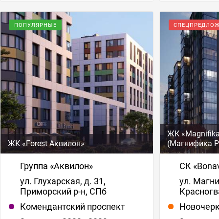
ПОПУЛЯРНЫЕ
СПЕЦПРЕДЛО
ЖК «Magnifika
ЖК «Forest Аквилон»
(Магнифика Р
Группа «Аквилон»
СК «Bona
ул. Глухарская, д. 31,
ул. Магн
Приморский р-н, СПб
Красногв
Комендантский проспект
Новочерк