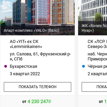
ЖК «Riviere N
Апарт-комплекс «VALO» (Вало)
Нуар»)
АО «YIT» ex СК
СК «ЛСР.
«Lemminkainen»
Северо-З
ул. Салова, 61, Фрунзенский р-
наб. Черн
н, СПб
Приморск
Бухарестская
Чёрная р
3 квартал 2022
2 кварта
ПОКАЗАТЬ ТЕЛЕФОН
ПОКА
4 230 247
1
от
от