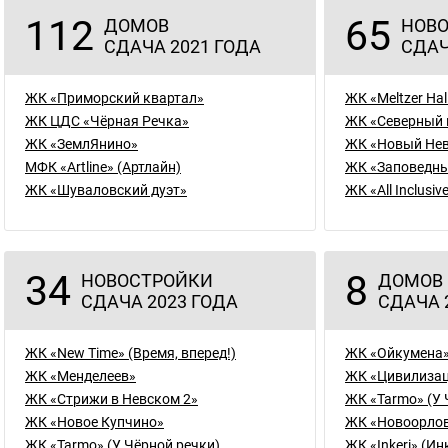
112
65
ДОМОВ
НОВО
СДАЧА 2021 ГОДА
СДАЧ
ЖК «Приморский квартал»
ЖК «Meltzer Ha
ЖК ЦДС «Чёрная Речка»
ЖК «Северный 
ЖК «ЗемлЯнино»
ЖК «Новый Не
МФК «Artline» (Артлайн)
ЖК «Заповедны
ЖК «Шуваловский дуэт»
ЖК «All Inclusi
34
8
НОВОСТРОЙКИ
ДОМОВ
СДАЧА 2023 ГОДА
СДАЧА 
ЖК «New Time» (Время, вперед!)
ЖК «Ойкумена
ЖК «Менделеев»
ЖК «Цивилизац
ЖК «Стрижи в Невском 2»
ЖК «Tarmo» (У 
ЖК «Новое Купчино»
ЖК «Новоорло
ЖК «Tarmo» (У Чёрной речки)
ЖК «Inkeri» (Ин