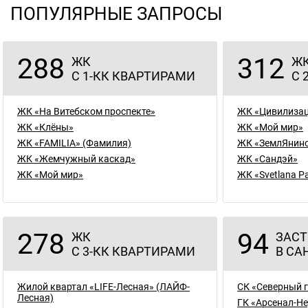
ПОПУЛЯРНЫЕ ЗАПРОСЫ
288
312
ЖК
Ж
С 1-КК КВАРТИРАМИ
С 
ЖК «На Витебском проспекте»
ЖК «Цивилизац
ЖК «Клёны»
ЖК «Мой мир»
ЖК «FAMILIA» (Фамилия)
ЖК «ЗемлЯнин
ЖК «Жемчужный каскад»
ЖК «Сандэй»
ЖК «Мой мир»
ЖК «Svetlana P
278
94
ЖК
ЗАС
С 3-КК КВАРТИРАМИ
В СА
Жилой квартал «LIFE-Лесная» (ЛАЙФ-
СК «Северный 
Лесная)
ГК «Арсенал-Н