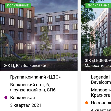
ПОПУЛЯРНЫЕ
ПОПУЛЯРНЫЕ
ЖК «LEGENDA
ЖК ЦДС «Волковский»
Малоохтински
Группа компаний «ЦДС»
Legenda In
Developm
Волковский пр-т, 6,
Фрунзенский р-н, СПб
Малоохти
Красногв
Волковская
Новочерк
3 квартал 2021
4 кварта