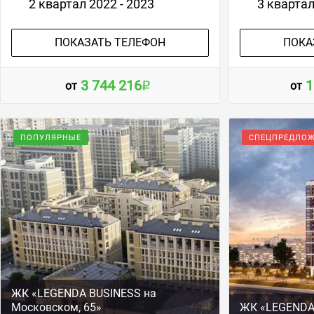
2 квартал 2022 - 2023
3 кварта
ПОКАЗАТЬ ТЕЛЕФОН
ПОКА
3 744 216
1
от
от
ПОПУЛЯРНЫЕ
СПЕЦПРЕДЛО
ЖК «LEGENDA BUSINESS на
Московском, 65»
ЖК «LEGENDA