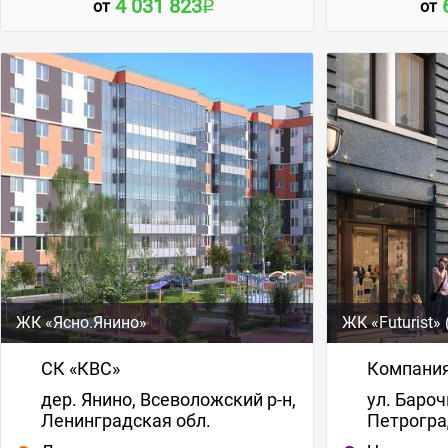
4 031 823
от
от
ЖК «Ясно.Янино»
ЖК «Futurist»
СК «КВС»
Компания
дер. Янино, Всеволожский р-н,
ул. Барочн
Ленинградская обл.
Петрогра