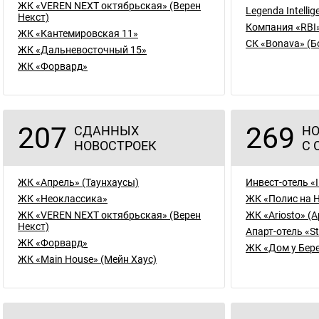
ЖК «VEREN NEXT октябрьская» (Верен
Legenda Intelli
Некст)
Компания «RBI
ЖК «Кантемировская 11»
СК «Bonava» (Б
ЖК «Дальневосточный 15»
ЖК «Форвард»
207
269
СДАННЫХ
НО
НОВОСТРОЕК
С 
ЖК «Апрель» (Таунхаусы)
Инвест-отель «I
ЖК «Неоклассика»
ЖК «Полис на 
ЖК «VEREN NEXT октябрьская» (Верен
ЖК «Ariosto» (
Некст)
Апарт-отель «S
ЖК «Форвард»
ЖК «Дом у Бере
ЖК «Main House» (Мейн Хаус)