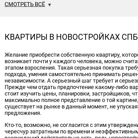
СМОТРЕТЬ ВСЁ
Киришский
Фрунзенский
Колпинский
Центральный
Красногвардейский
Красносельский
КВАРТИРЫ В НОВОСТРОЙКАХ СПБ
Кронштадтский
Желание приобрести собственную квартиру, котор
возникает почти у каждого человека, можно счит
этапом взросления. Такая серьезная покупка треб
подхода, умения самостоятельно принимать реше
независимости. А серьезный шаг требует и серьез
Прежде чем отдать предпочтение какому-либо вар
стоит изучить цены, планировки, застройщиков, ч
максимально полное представление о той картине
существует на рынке в данный момент, не упуская 
предложения.
Кто-то, возможно, не согласится с этим утвержден
чересчур затратным по времени и неэффективным.
рассуждений действительно есть, ведь новострой