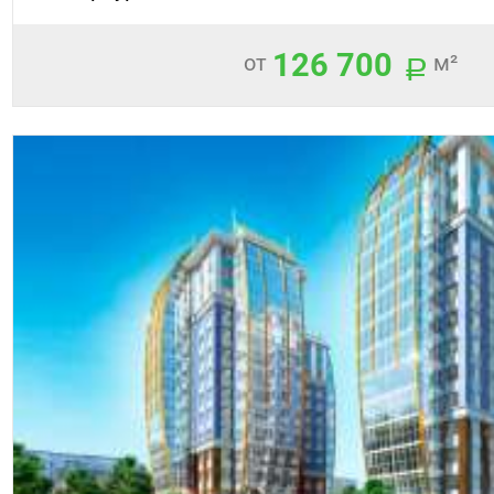
126 700
от
м²