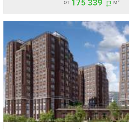
175 339
от
м²