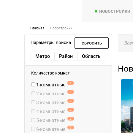
НОВОСТРОЙКИ
Главная
Новостройки
Параметры поиска
Все
СБРОСИТЬ
Метро
Район
Область
Нов
Количество комнат
1
1-комнатные
0
2-комнатные
0
3-комнатные
0
4-комнатные
0
5-комнатные
0
6-комнатные