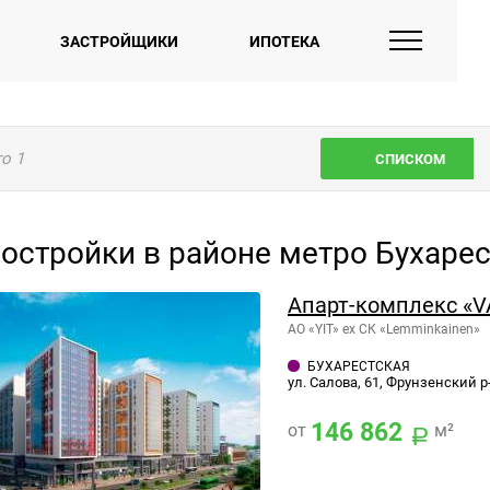
ЗАСТРОЙЩИКИ
ИПОТЕКА
го
1
СПИСКОМ
остройки в районе метро Бухарес
Апарт-комплекс «V
АО «YIT» ex СК «Lemminkainen»
БУХАРЕСТСКАЯ
ул. Салова, 61, Фрунзенский р
146 862
от
м²