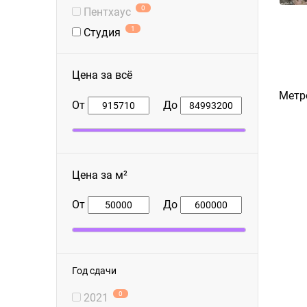
0
Пентхаус
1
Студия
Цена за всё
Метр
От
До
Цена за м²
От
До
Год сдачи
0
2021