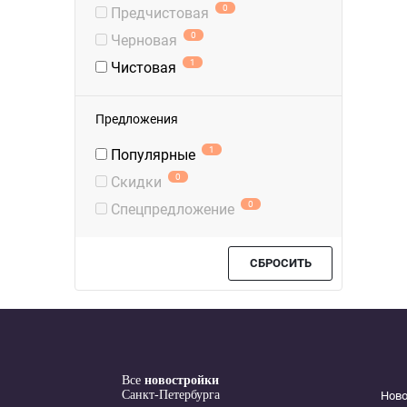
0
Предчистовая
0
Черновая
1
Чистовая
Предложения
1
Популярные
0
Скидки
0
Спецпредложение
СБРОСИТЬ
Все
новостройки
Санкт-Петербурга
Нов