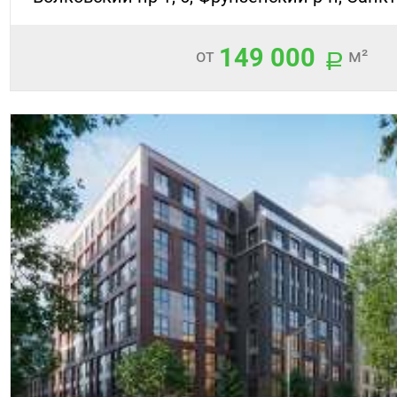
149 000
от
м²