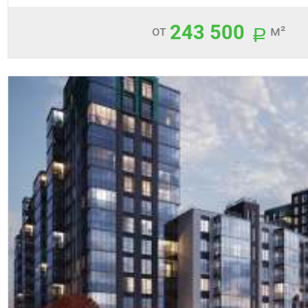
243 500
от
м²