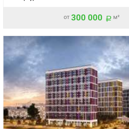
300 000
от
м²