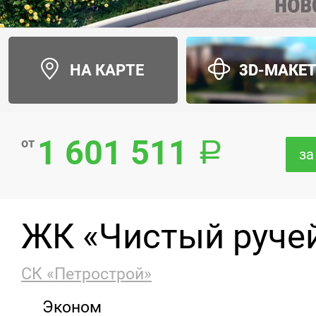
НА КАРТЕ
3D-МАКЕ
1 601 511
от
за
ЖК «Чистый руче
СК «Петрострой»
Эконом