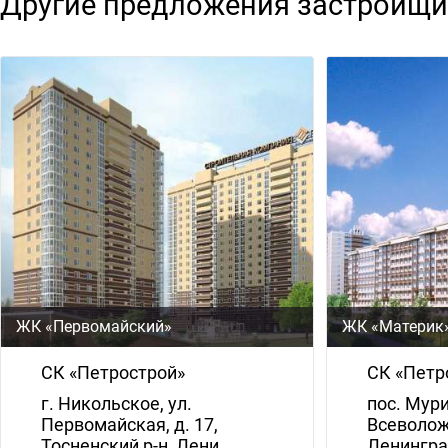
Другие предложения застройщи
ЖК «Первомайский»
ЖК «Материк
СК «Петрострой»
СК «Петр
г. Никольское, ул.
пос. Мур
Первомайская, д. 17,
Всеволож
Тосненский р-н, Лени…
Ленингра