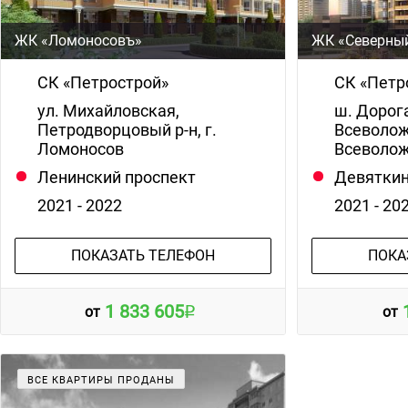
ЖК «Ломоносовъ»
ЖК «Северный
СК «Петрострой»
СК «Петр
ул. Михайловская,
ш. Дорог
Петродворцовый р-н, г.
Всеволожс
Ломоносов
Всеволо
Ленинский проспект
Девятки
2021 - 2022
2021 - 20
ПОКАЗАТЬ ТЕЛЕФОН
ПОКА
1 833 605
от
от
ВСЕ КВАРТИРЫ ПРОДАНЫ