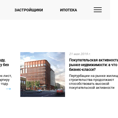
ЗАСТРОЙЩИКИ
ИПОТЕКА
21 мая 2019 г.
ду,
Покупательская активность
у без
рынке недвижимости: а что
бизнес-классе?
к-лист,
Пертурбации на рынке жилищ
артиру
строительства продолжают
году.
способствовать высокой
→
покупательской активности