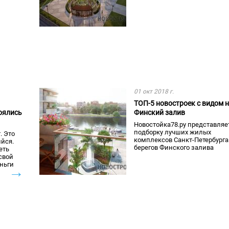
01 окт 2018 г.
ТОП-5 новостроек с видом 
оялись
Финский залив
Новостойка78.ру представляе
подборку лучших жилых
. Это
комплексов Санкт-Петербурга
йся.
берегов Финского залива
еть
свой
еньги
→