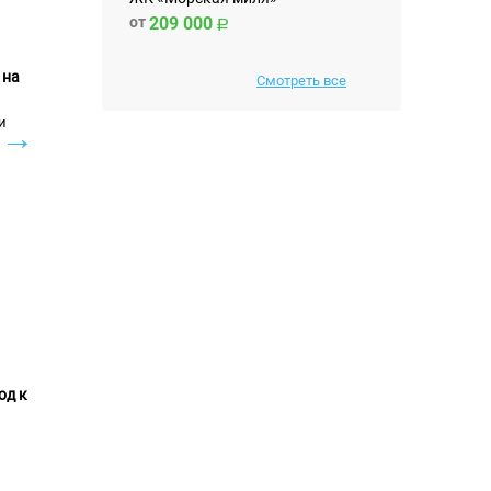
от
209 000
 на
Смотреть все
и
→
од к
→