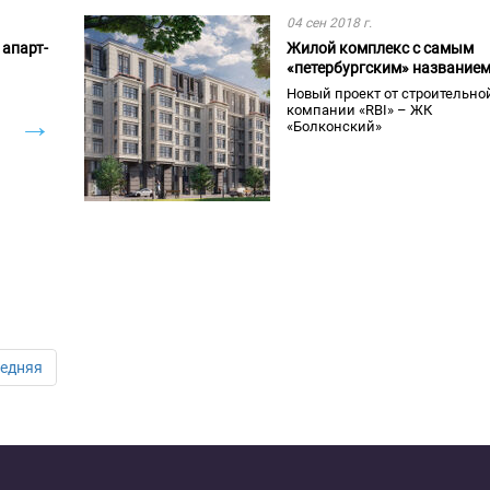
04 сен 2018 г.
апарт-
Жилой комплекс с самым
«петербургским» название
Новый проект от строительно
компании «RBI» – ЖК
→
«Болконский»
едняя