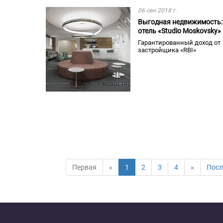
06 сен 2018 г.
Выгодная недвижимость: 
отель «Studio Moskovsky»
Гарантированный доход от
застройщика «RBI»
Первая
«
1
2
3
4
»
Посл