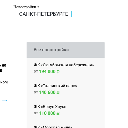
Новостройки в:
САНКТ-ПЕТЕРБУРГЕ
Все новостройки
ЖК «Октябрьская набережная»
 на
 в
от
194 000
ного
ЖК «Таллинский парк»
от
148 600
→
ЖК «Браун Хаус»
от
110 000
ЖК «Морская миля»