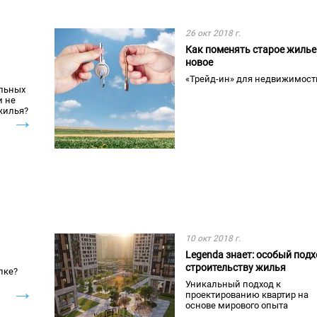
26 окт 2018 г.
Как поменять старое жилье
новое
«Трейд-ин» для недвижимост
альных
и не
жилья?
→
10 окт 2018 г.
Legenda знает: особый подх
строительству жилья
пке?
Уникальный подход к
→
проектированию квартир на
основе мирового опыта