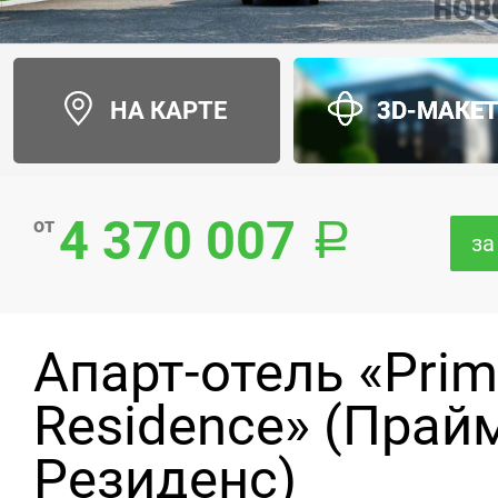
НА КАРТЕ
3D-МАКЕ
4 370 007
от
за
Апарт-отель «Pri
Residence» (Прай
Резиденс)