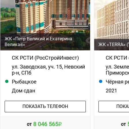
ЖК «Петр Великий и Екатерина
Великая»
ЖК «TERRA» (
СК РСТИ (РосСтройИнвест)
СК РСТИ 
ул. Заводская, уч. 15, Невский
ул. Земле
р-н, СПб
Приморск
Рыбацкое
Чёрная р
Дом сдан
2021
ПОКАЗАТЬ ТЕЛЕФОН
ПОКА
8 046 565
от
от