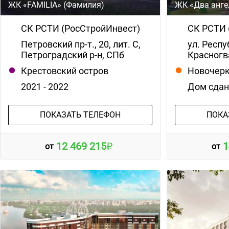
ЖК «FAMILIA» (Фамилия)
ЖК «Два анге
СК РСТИ (РосСтройИнвест)
СК РСТИ 
Петровский пр-т., 20, лит. С,
ул. Респу
Петроградский р-н, СПб
Красногв
Крестовский остров
Новочерк
2021 - 2022
Дом сда
ПОКАЗАТЬ ТЕЛЕФОН
ПОКА
12 469 215
1
от
от