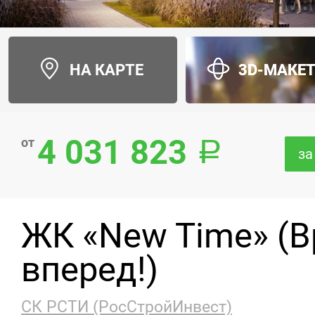
НА КАРТЕ
3D-МАКЕ
4 031 823
от
за
ЖК «New Time» (В
вперед!)
СК РСТИ (РосСтройИнвест)