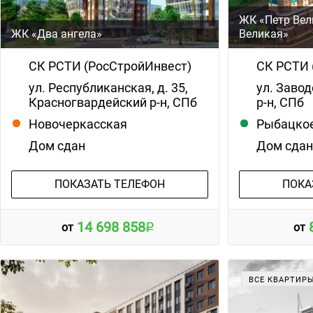
ЖК «Петр Вел
ЖК «Два ангела»
Великая»
СК РСТИ (РосСтройИнвест)
СК РСТИ 
ул. Республиканская, д. 35,
ул. Завод
Красногвардейский р-н, СПб
р-н, СПб
Новочеркасская
Рыбацко
Дом сдан
Дом сда
ПОКАЗАТЬ ТЕЛЕФОН
ПОКА
14 698 858
от
от
ВСЕ КВАРТИР