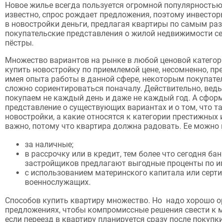
Новое жилье всегда пользуется огромной популярностью 
известно, спрос рождает предложения, поэтому инвесто
в новостройки деньги, предлагая квартиры по самым ра
покупательские представления о жилой недвижимости с
пёстры.
Множество вариантов на рынке в любой ценовой катего
купить новостройку по приемлемой цене, несомненно, пр
имея опыта работы в данной сфере, некоторым покупате
сложно сориентироваться поначалу. Действительно, ве
покупаем не каждый день и даже не каждый год. А сфор
представление о существующих вариантах и о том, что т
новостройки, а какие относятся к категории престижных 
важно, потому что квартира должна радовать. Ее можно 
за наличные;
в рассрочку или в кредит, тем более что сегодня ба
застройщиков предлагают выгодные проценты по ип
с использованием материнского капитала или серт
военнослужащих.
Способов купить квартиру множество. Но надо хорошо о
предложениях, чтобы компромиссные решения свести к 
если переезд в квартиру планируется сразу после покупк