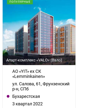
ПОПУЛЯРНЫЕ
Апарт-комплекс «VALO» (Вало)
АО «YIT» ex СК
«Lemminkainen»
ул. Салова, 61, Фрунзенский
р-н, СПб
Бухарестская
3 квартал 2022