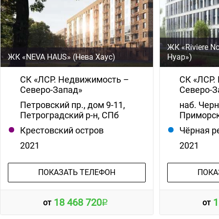
ЖК «Riviere N
ЖК «NEVA HAUS» (Нева Хаус)
Нуар»)
СК «ЛСР. Недвижимость –
СК «ЛСР.
Северо-Запад»
Северо-З
Петровский пр., дом 9-11,
наб. Черн
Петроградский р-н, СПб
Приморск
Крестовский остров
Чёрная р
2021
2021
ПОКАЗАТЬ ТЕЛЕФОН
ПОКА
18 468 720
1
от
от