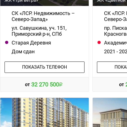
ЖК «Три ветра»
ЖК «Цветной 
СК «ЛСР. Недвижимость –
СК «ЛСР.
Северо-Запад»
Северо-З
ул. Савушкина, уч. 151,
пр. Писк
Приморский р-н, СПб
Красногв
Старая Деревня
Академи
Дом сдан
2021 - 20
ПОКАЗАТЬ ТЕЛЕФОН
ПОКА
32 270 500
от
от