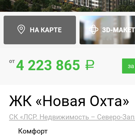
НА КАРТЕ
3D-МАКЕ
4 223 865
от
за
ЖК «Новая Охта»
СК «ЛСР. Недвижимость – Северо-Зап
Комфорт