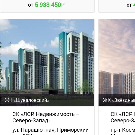
5 938 450
от
от
ЖК «Шуваловский»
ЖК «Звёздный
СК «ЛСР. Недвижимость –
СК «ЛСР.
Северо-Запад»
Северо-З
ул. Парашютная, Приморский
пр-т Кос