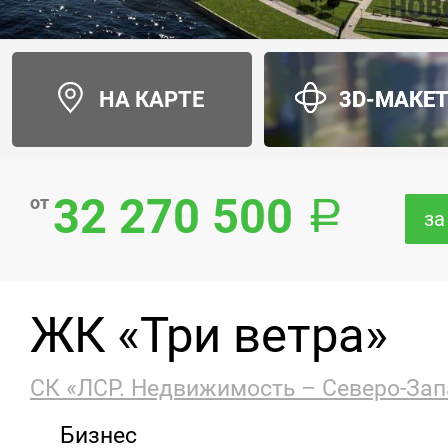
НА КАРТЕ
3D-МАКЕ
32 270 500
от
за
ЖК «Три ветра»
СК «ЛСР. Недвижимость – Северо-Зап
Бизнес