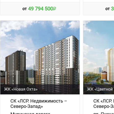
49 794 500
3
от
от
ЖК «Новая Охта»
ЖК «Цветной 
СК «ЛСР. Недвижимость –
СК «ЛСР.
Северо-Запад»
Северо-З