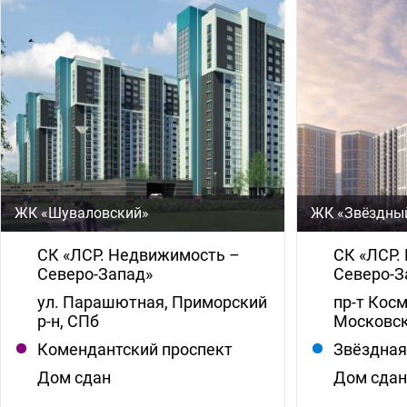
ЖК «Шуваловский»
ЖК «Звёздный
СК «ЛСР. Недвижимость –
СК «ЛСР.
Северо-Запад»
Северо-З
ул. Парашютная, Приморский
пр-т Кос
р-н, СПб
Московск
Комендантский проспект
Звёздна
Дом сдан
Дом сда