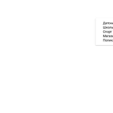
Детск
Школ
Спорт
Магаз
Полик