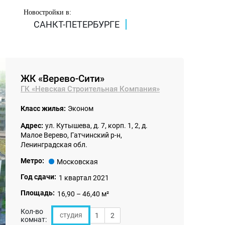
Новостройки в:
САНКТ-ПЕТЕРБУРГЕ
ЖК «Верево-Сити»
ГК «Невская Строительная Компания»
Класс жилья:
Эконом
Адрес:
ул. Кутышева, д. 7, корп. 1, 2, д.
Малое Верево, Гатчинский р-н,
Ленинградская обл.
Метро:
Московская
Год сдачи:
1 квартал 2021
Площадь:
16,90 – 46,40 м²
Кол-во
студия
1
2
комнат: