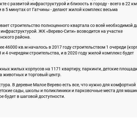
е с развитой инфраструктурой и близость в городу - всего в 22 км
и в 5 минутах от Гатчины - делают жилой комплекс весьма
вает строительство полноценного квартала со всей необходимой д
инфраструктурой. ЖК «Верево-Сити» возводится на участке
инского района.
 46000 кв.м началось в 2017 году строительством 1 очереди (кор
, 3 и 4 очередям строительства, и в 2020 году жилой комплекс будет
жных жилых корпусов на 1171 квартиру, паркинги, детские площадк
ла животных и торговый центр.
ура. В деревне Малое Верево есть все, что нужно для комфортной 
детские сады, школы и поликлиники и парковочные места для машин
е будет в шаговой доступности.