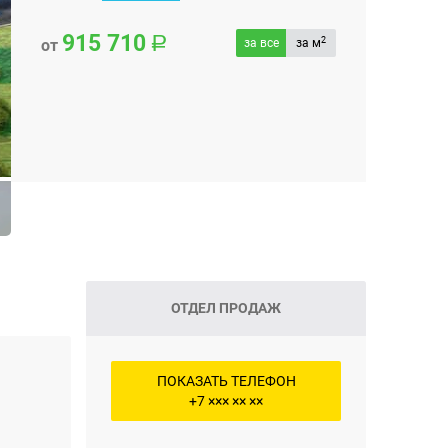
915 710
2
от
за все
за м
ОТДЕЛ ПРОДАЖ
ПОКАЗАТЬ ТЕЛЕФОН
+7 ××× ×× ××