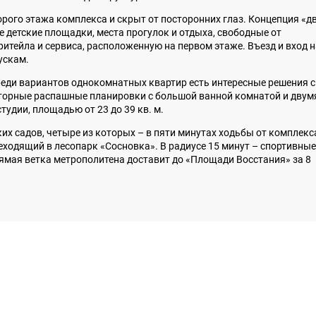
орого этажа комплекса и скрыт от посторонних глаз. Концепция «д
 детские площадки, места прогулок и отдыха, свободные от
ритейла и сервиса, расположенную на первом этаже. Въезд и вход н
ускам.
реди вариантов однокомнатных квартир есть интересные решения с
торные распашные планировки с большой ванной комнатой и двум
удии, площадью от 23 до 39 кв. м.
их садов, четыре из которых – в пяти минутах ходьбы от комплекс
ходящий в лесопарк «Сосновка». В радиусе 15 минут – спортивные
ямая ветка метрополитена доставит до «Площади Восстания» за 8