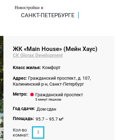
Новостройки в:
САНКТ-ПЕТЕРБУРГЕ
ЖК «Main House» (Мейн Хаус)
СК Glorax Development
Класс жилья:
Комфорт
Адрес:
Гражданский проспект, д. 107,
Калининский р-н, Санкт-Петербург
Метро:
Гражданский проспект
5 минут пешком
Год сдачи:
Дом сдан
Площадь:
95.7 – 95.7 м²
Кол-во
3
комнат: