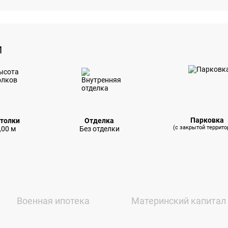
И
Парковка
толки
Отделка
(с закрытой террито
,00 м
Без отделки
Военная ипотека
Материнский капитал