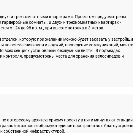
, двух- и трехкомнатными квартирами. Проектом предусмотрены
и гардеробные комнаты. В двух- и трехкомнатных квартирах -
я от 24 до 98 кв. м., при высоте потолка в 3 метра.
 отделки, которую при желании можно будет заказать у застройщ
ты по остеклению окон и лоджий, проведение коммуникаций, монт
 Во всех секциях установлены бесшумные лифты. В подъездах
и контроля, предусмотрены места для хранения велосипедов и
по авторскому архитектурному проекту в пяти минутах от станции
 разной этажности образуют единое пространство с благоустроен
 и собственной инфраструктурой.