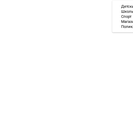
Детск
Школ
Спорт
Магаз
Полик