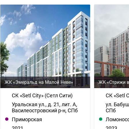
ЖК «Эмеральд на Малой Неве»
ЖК «Стрижи в
СК «Setl City» (Сетл Сити)
СК «Setl 
Уральская ул., д. 21, лит. А,
ул. Бабуш
Василеостровский р-н, СПб
СПб
Приморская
Ломонос
2021
2023