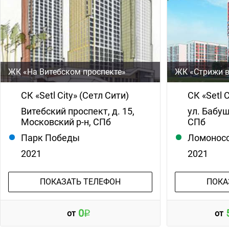
ЖК «На Витебском проспекте»
ЖК «Стрижи 
СК «Setl City» (Сетл Сити)
СК «Setl 
Витебский проспект, д. 15,
ул. Бабуш
Московский р-н, СПб
СПб
Парк Победы
Ломонос
2021
2021
ПОКАЗАТЬ ТЕЛЕФОН
ПОКА
0
от
от