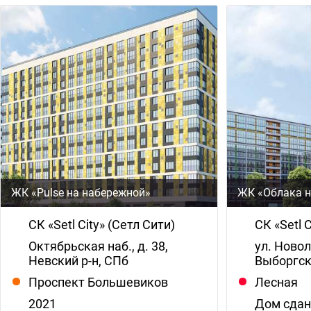
ЖК «Pulse на набережной»
ЖК «Облака н
СК «Setl City» (Сетл Сити)
СК «Setl 
Октябрьская наб., д. 38,
ул. Новол
Невский р-н, СПб
Выборгск
Проспект Большевиков
Лесная
2021
Дом сда