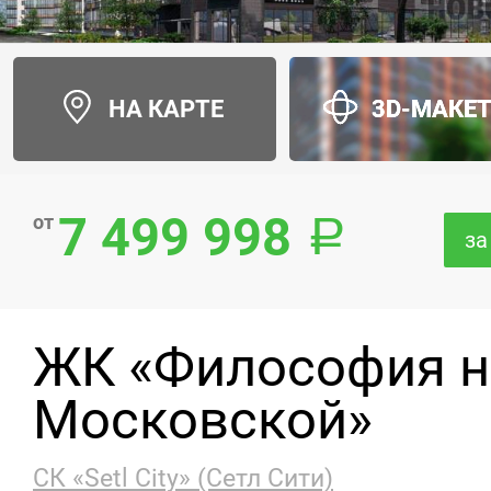
НА КАРТЕ
3D-МАКЕ
7 499 998
от
за
ЖК «Философия н
Московской»
СК «Setl City» (Сетл Сити)