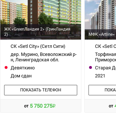
ЖК «GreenЛандия 2» (ГринЛандия
2)
МФК «Artline»
СК «Setl City» (Сетл Сити)
СК «Setl 
дер. Мурино, Всеволожский р-
Торфяная 
н, Ленинградская обл.
Приморск
Девяткино
Старая Д
Дом сдан
2021
ПОКАЗАТЬ ТЕЛЕФОН
ПОКА
5 750 275
от
от