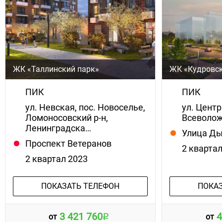
ЖК «Таллинский парк»
ЖК «Кудровск
ПИК
ПИК
ул. Невская, пос. Новоселье,
ул. Центр
Ломоносовский р-н,
Всеволож
Ленинградска…
Улица Д
Проспект Ветеранов
2 кварта
2 квартал 2023
ПОКАЗАТЬ ТЕЛЕФОН
ПОКА
3 421 760
4
от
от