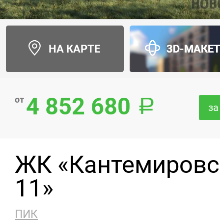
НА КАРТЕ
3D-МАКЕ
4 852 680
от
за
ЖК «Кантемировс
11»
ПИК