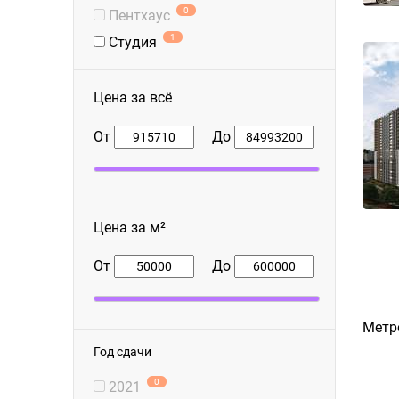
0
Пентхаус
1
Студия
Цена за всё
От
До
Цена за м²
От
До
Метр
Год сдачи
0
2021