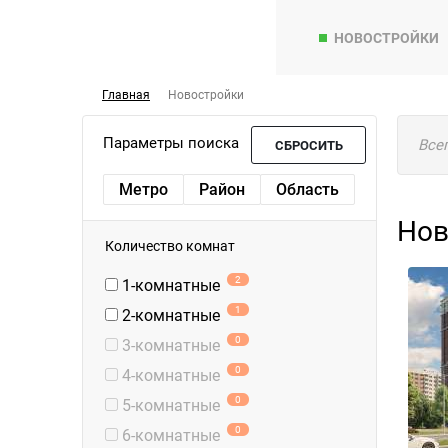
НОВОСТРОЙКИ
Главная
Новостройки
Параметры поиска
Все
СБРОСИТЬ
Метро
Район
Область
Нов
Количество комнат
2
1-комнатные
1
2-комнатные
0
3-комнатные
0
4-комнатные
0
5-комнатные
0
6-комнатные