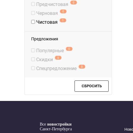
0
Предчистовая
0
Черновая
1
Чистовая
Предложения
0
Популярные
0
Скидки
0
Спецпредложение
СБРОСИТЬ
Все
новостройки
Санкт-Петербурга
Нов