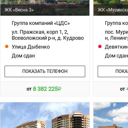
ЖК «Весна 3»
ЖК «Муринск
Группа компаний «ЦДС»
Группа к
ул. Пражская, корп 1, 2,
пос. Мур
Всеволожский р-н, д. Кудрово
н, Ленин
Улица Дыбенко
Девятки
Дом сдан
Дом сда
ПОКАЗАТЬ ТЕЛЕФОН
ПОКА
8 382 225
от
от