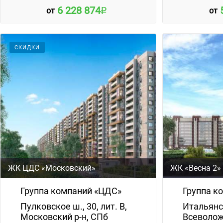
6 228 874
от
от
СКИДКИ
ЖК ЦДС «Московский»
ЖК «Весна 2»
Группа компаний «ЦДС»
Группа к
Пулковское ш., 30, лит. В,
Итальянск
Московский р-н, СПб
Всеволож