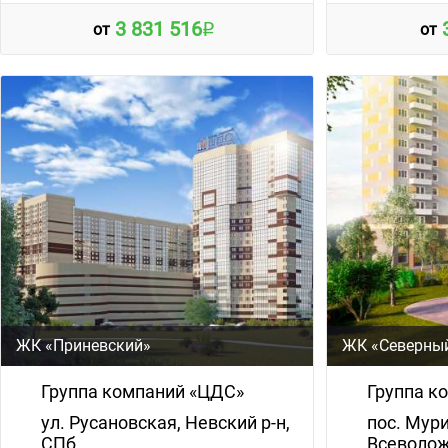
3 831 516
от
от
ЖК «Приневский»
ЖК «Северны
Группа компаний «ЦДС»
Группа к
ул. Русановская, Невский р-н,
пос. Мур
СПб
Всеволож