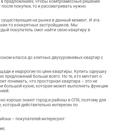
я в предложениях, чтобы компромиссные решения
у после покупки, то и рассматривать нужно
 существующие на рынке в данный момент. И эта
каких-то конкретных застройщиков. Мы
ждый покупатель смог найти свою квартиру в
коном-класса до элитных двухуровневых квартир с
щади и недорогие по цене квартиры. Купить однушку
х предложений больше всего. Но те, кто мечтает о
ит понимать, что просторная квартира – это не
ри большой кухне, которая может выполнять функции
жией.
чно хорошо знают город и районы в СПб, поэтому для
е, который действительно интересен по
.
айона – покупателей интересуют:
ие;