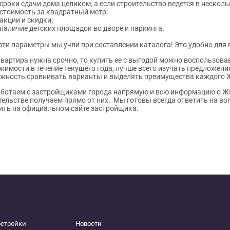
сроки сдачи дома целиком, а если строительство ведется в несколь
стоимость за квадратный метр;
акции и скидки;
наличие детских площадок во дворе и паркинга.
 эти параметры мы учли при составлении каталога! Это удобно для 
квартира нужна срочно, то купить ее с выгодой можно воспользов
жимости в течение текущего года, лучше всего изучать предложени
жность сравнивать варианты и выделять преимущества каждого 
ботаем с застройщиками города напрямую и всю информацию о ЖК
тельстве получаем прямо от них. Мы готовы всегда ответить на 
ить на официальном сайте застройщика.
остройки
Новости