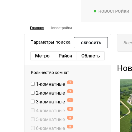
НОВОСТРОЙКИ
Главная
Новостройки
Параметры поиска
Все
СБРОСИТЬ
Метро
Район
Область
Нов
Количество комнат
3
1-комнатные
3
2-комнатные
1
3-комнатные
0
4-комнатные
0
5-комнатные
0
6-комнатные