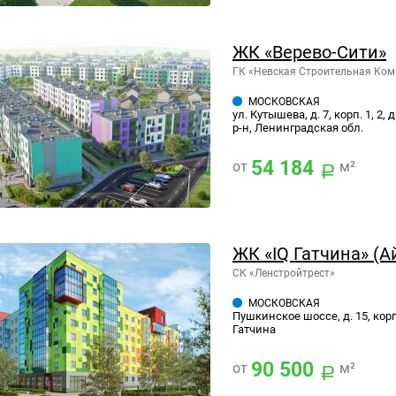
ЖК «Верево-Сити»
ГК «Невская Строительная Ко
МОСКОВСКАЯ
ул. Кутышева, д. 7, корп. 1, 2
р-н, Ленинградская обл.
54 184
от
м²
ЖК «IQ Гатчина» (А
СК «Ленстройтрест»
МОСКОВСКАЯ
Пушкинское шоссе, д. 15, корп.
Гатчина
90 500
от
м²