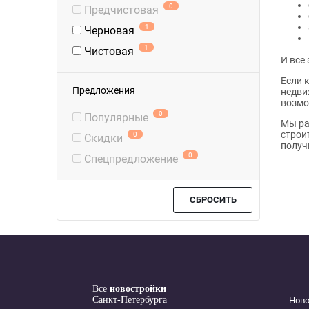
0
Предчистовая
1
Черновая
1
Чистовая
И все
Если 
Предложения
недви
возмо
0
Популярные
Мы ра
строи
0
Скидки
получ
0
Спецпредложение
СБРОСИТЬ
Все
новостройки
Санкт-Петербурга
Нов