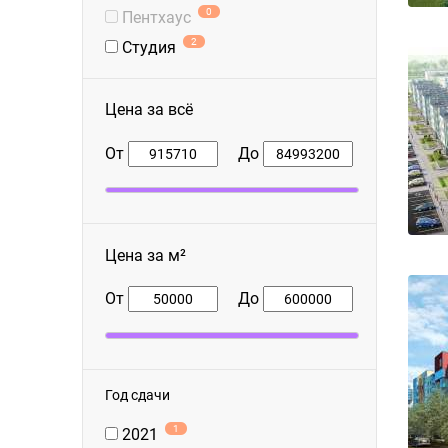
0
Пентхаус
2
Студия
Цена за всё
От
До
Цена за м²
От
До
Год сдачи
1
2021