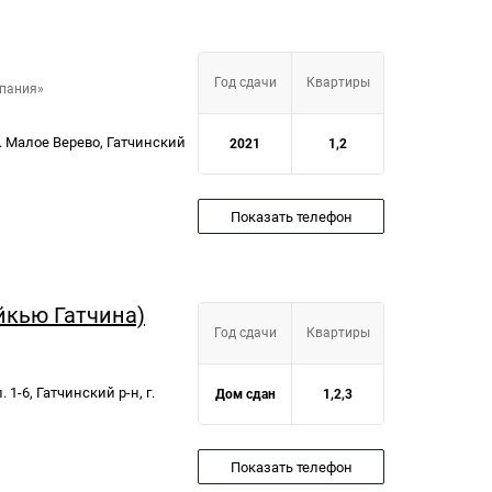
Год сдачи
Квартиры
мпания»
, д. Малое Верево, Гатчинский
2021
1,2
Показать телефон
йкью Гатчина)
Год сдачи
Квартиры
 1-6, Гатчинский р-н, г.
Дом сдан
1,2,3
Показать телефон