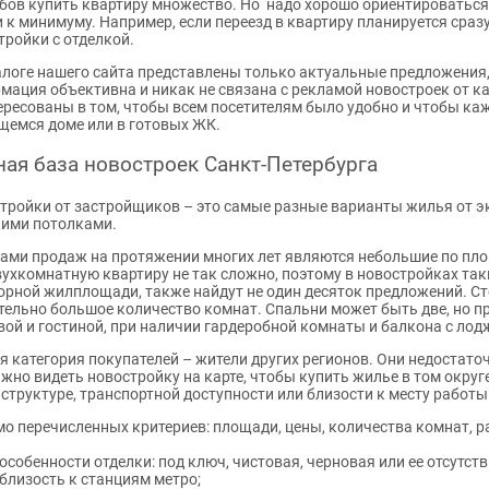
бов купить квартиру множество. Но надо хорошо ориентироватьс
и к минимуму. Например, если переезд в квартиру планируется сраз
тройки с отделкой.
алоге нашего сайта представлены только актуальные предложения,
мация объективна и никак не связана с рекламой новостроек от 
ересованы в том, чтобы всем посетителям было удобно и чтобы ка
щемся доме или в готовых ЖК.
ая база новостроек Санкт-Петербурга
тройки от застройщиков – это самые разные варианты жилья от э
ими потолками.
ами продаж на протяжении многих лет являются небольшие по пло
вухкомнатную квартиру не так сложно, поэтому в новостройках таки
орной жилплощади, также найдут не один десяток предложений. Сто
тельно большое количество комнат. Спальни может быть две, но п
вой и гостиной, при наличии гардеробной комнаты и балкона с лод
я категория покупателей – жители других регионов. Они недостато
ажно видеть новостройку на карте, чтобы купить жилье в том округ
структуре, транспортной доступности или близости к месту работы
о перечисленных критериев: площади, цены, количества комнат, р
особенности отделки: под ключ, чистовая, черновая или ее отсутств
близость к станциям метро;