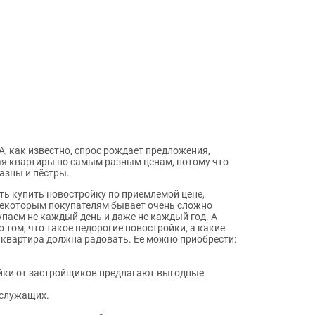
А, как известно, спрос рождает предложения,
ая квартиры по самым разным ценам, потому что
азны и пёстры.
ь купить новостройку по приемлемой цене,
 некоторым покупателям бывает очень сложно
паем не каждый день и даже не каждый год. А
том, что такое недорогие новостройки, а какие
о квартира должна радовать. Ее можно приобрести:
ройки от застройщиков предлагают выгодные
ослужащих.