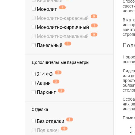
Кирпичный
Спосо
свест
1
Монолит
новос
0
Монолитно-каркасный
В кат
инфор
1
Монолитно-кирпичный
заинт
строя
0
Монолитно-панельный
1
Полн
Панельный
Новос
высок
Дополнительные параметры
Лидер
3
214 ФЗ
или д
прост
3
Акции
обяза
столо
3
Паркинг
Особа
них в
инфра
Отделка
Помим
3
Без отделки
0
Под ключ