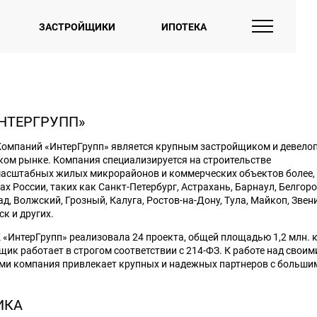
ЗАСТРОЙЩИКИ
ИПОТЕКА
ИНТЕРГРУПП»
Компаний «ИнтерГрупп» является крупным застройщиком и девело
ком рынке. Компания специализируется на строительстве
асштабных жилых микрорайонов и коммерческих объектов более, ч
ах России, таких как Санкт-Петербург, Астрахань, Барнаул, Белгоро
д, Волжский, Грозный, Калуга, Ростов-на-Дону, Тула, Майкоп, Звен
к и других.
К «ИнтерГрупп» реализовала 24 проекта, общей площадью 1,2 млн. к
щик работает в строгом соответствии с 214-ФЗ. К работе над своим
ми компания привлекает крупных и надежных партнеров с больши
ИКА