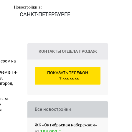
Новостройки в:
САНКТ-ПЕТЕРБУРГЕ
КОНТАКТЫ ОТДЕЛА ПРОДАЖ
пером на
ем в 14-
ПОКАЗАТЬ ТЕЛЕФОН
д,
+7 ××× ×× ××
игород,
в. м.
и
Все новостройки
м
ЖК «Октябрьская набережная»
от
194 000