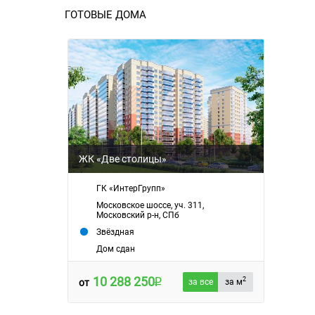
ГОТОВЫЕ ДОМА
ЖК «Две столицы»
ГК «ИнтерГрупп»
Московское шоссе, уч. 311,
Московский р-н, СПб
Звёздная
Дом сдан
10 288 250
2
от
за все
за м