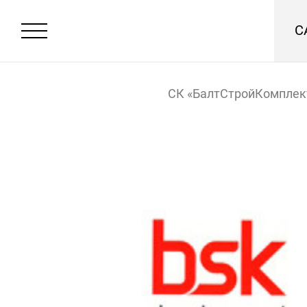
С
СК «БалтСтройКомплек
Development)
Главная
Новостройки