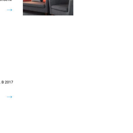
→
 В 2017
→