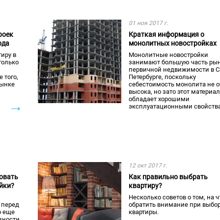
01 ноя 2017 г.
роек
Краткая информация о
ода
монолитных новостройках
тиру в
Монолитные новостройки
только
занимают большую часть ры
первичной недвижимости в С
 того,
Петербурге, поскольку
рынке
себестоимость монолита не о
высока, но зато этот материал
обладает хорошими
→
эксплуатационными свойств
12 окт 2017 г.
овать
Как правильно выбрать
йки?
квартиру?
Несколько советов о том, на ч
 перед
обратить внимание при выбо
о еще
квартиры.
зности