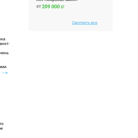
от
209 000
Смотреть все
нка
анкт-
чень
ами.
→
то
ре
→