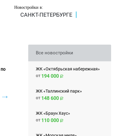
Новостройки в:
САНКТ-ПЕТЕРБУРГЕ
Все новостройки
ЖК «Октябрьская набережная»
 по
от
194 000
ЖК «Таллинский парк»
→
от
148 600
ЖК «Браун Хаус»
от
110 000
ЖК «Морская миля»