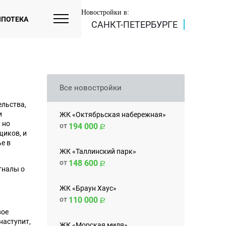
Новостройки в:
ИПОТЕКА
САНКТ-ПЕТЕРБУРГЕ
Все новостройки
ельства,
и
ЖК «Октябрьская набережная»
 но
от
194 000
щиков, и
ье в
ЖК «Таллинский парк»
от
148 600
гналы о
ЖК «Браун Хаус»
от
110 000
вое
наступит,
ЖК «Морская миля»