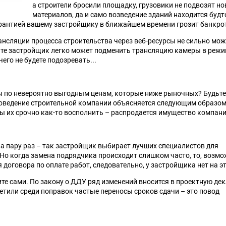
а строители бросили площадку, грузовики не подвозят н
материалов, да и само возведение зданий находится будт
арантией вашему застройщику в ближайшем времени грозит банкро
ансляции процесса строительства через веб-ресурсы не сильно мож
айте застройщик легко может подменить трансляцию камеры в реж
его не будете подозревать...
ы по невероятно выгодным ценам, которые ниже рыночных? Будьте
Поведение строительной компании объясняется следующим образом:
ы их срочно как-то восполнить – распродается имущество компани
а пару раз – так застройщик выбирает лучших специалистов для
Но когда замена подрядчика происходит слишком часто, то, возмо
договора по оплате работ, следовательно, у застройщика нет на эт
те сами. По закону о ДДУ ряд изменений вносится в проектную д
заметили среди поправок частые переносы сроков сдачи – это повод