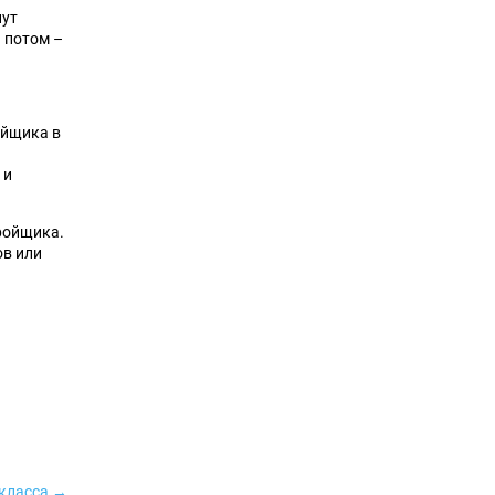
нут
а потом –
ойщика в
 и
ройщика.
ов или
-класса →