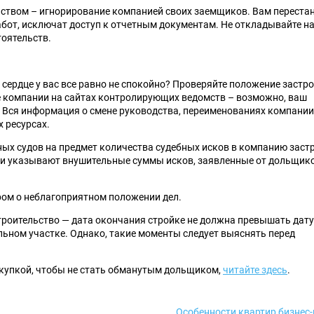
ством – игнорирование компанией своих заемщиков. Вам переста
абот, исключат доступ к отчетным документам. Не откладывайте н
тоятельств.
 сердце у вас все равно не спокойно? Проверяйте положение застр
е компании на сайтах контролирующих ведомств – возможно, ваш
 Вся информация о смене руководства, переименованиях компании
 ресурсах.
ых судов на предмет количества судебных исков в компанию заст
и указывают внушительные суммы исков, заявленные от дольщик
ром о неблагоприятном положении дел.
троительство — дата окончания стройке не должна превышать дату
ьном участке. Однако, такие моменты следует выяснять перед
окупкой, чтобы не стать обманутым дольщиком,
читайте здесь
.
Особенности квартир бизнес