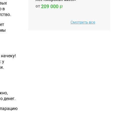
овых
от
209 000
о в
тство.
Смотреть все
ет
имы
 начеку!
 у
и.
жно,
о денег.
екларацию