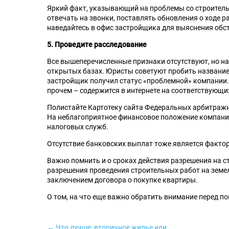
Яркий факт, указывающий на проблемы со строитель
отвечать на звонки, поставлять обновления о ходе р
наведайтесь в офис застройщика для выяснения обс
5. Проведите расследование
Все вышеперечисленные признаки отсутствуют, но на
открытых базах. Юристы советуют пробить названи
застройщик получил статус «проблемной» компании.
прочем – содержится в интернете на соответствующих
Полистайте Картотеку сайта Федеральных арбитражн
На неблагоприятное финансовое положение компани
налоговых служб.
Отсутствие банковских выплат тоже является факто
Важно помнить и о сроках действия разрешения на с
разрешения проведения строительных работ на земел
заключением договора о покупке квартиры.
О том, на что еще важно обратить внимание перед п
← Что лучше: вторичное жилье или