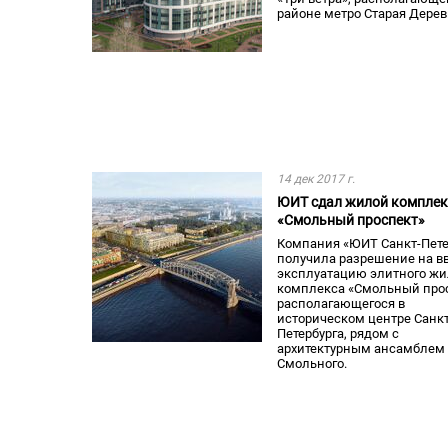
районе метро Старая Дерев
14 дек 2017 г.
ЮИТ сдал жилой комплек
«Смольный проспект»
Компания «ЮИТ Санкт-Пете
получила разрешение на вв
эксплуатацию элитного жи
комплекса «Смольный прос
располагающегося в
историческом центре Санкт
Петербурга, рядом с
архитектурным ансамблем
Смольного.