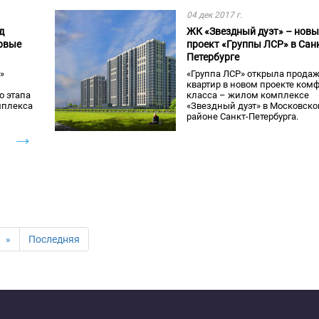
04 дек 2017 г.
д
ЖК «Звездный дуэт» – нов
ервые
проект «Группы ЛСР» в Сан
Петербурге
»
«Группа ЛСР» открыла прода
квартир в новом проекте комф
о этапа
класса – жилом комплексе
мплекса
«Звездный дуэт» в Московск
районе Санкт-Петербурга.
→
»
Последняя