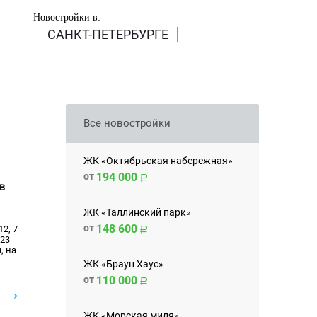
Новостройки в:
САНКТ-ПЕТЕРБУРГЕ
Все новостройки
ЖК «Октябрьская набережная»
от
194 000
в
ЖК «Таллинский парк»
от
148 600
2, 7
23
, на
ЖК «Браун Хаус»
от
110 000
→
ЖК «Морская миля»