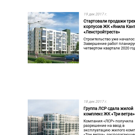
19 дек 2017 г.
Стартовали продажи тре
корпусов ЖК «Янила Кан
«Ленстройтреста»
Строительство уже началос
Завершение работ планируе
четвертом квартале 2020 го
18 дек 2017 г.
Группа ЛСР сдала жилой
комплекс ЖК «Три ветра»
Компания «ЛСР» получила
разрешение на ввод в
эксплуатацию жилого ком
«Три ветра», располагающе