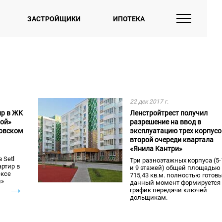
ЗАСТРОЙЩИКИ
ИПОТЕКА
22 дек 2017 г.
р в ЖК
Ленстройтрест получил
ой»
разрешение на ввод в
ковском
эксплуатацию трех корпусо
второй очереди квартала
«Янила Кантри»
 Setl
Три разноэтажных корпуса (5-1
артир в
и 9 этажей) общей площадью 
ксе
715,43 кв.м. полностью готовы
й»
данный момент формируется
→
график передачи ключей
дольщикам.