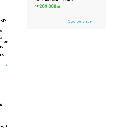
от
209 000
кт-
Смотреть все
»
т-
ение
го
 в
→
ю
м, а