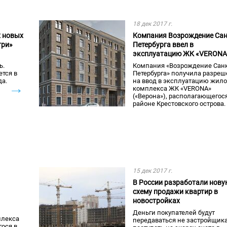
18 дек 2017 г.
х новых
Компания Возрождение Сан
три»
Петербурга ввел в
эксплуатацию ЖК «VERONA
ь.
Компания «Возрождение Санк
тся в
Петербурга» получила разреш
да.
на ввод в эксплуатацию жило
→
комплекса ЖК «VERONA»
(«Верона»), располагающегося
районе Крестовского острова.
15 дек 2017 г.
В России разработали нову
схему продажи квартир в
новостройках
Деньги покупателей будут
плекса
передаваться не застройщика
гося в