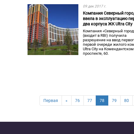
09 дек 2017 г.
Компания Северный горо
ввела в эксплуатацию п
два корпуса ЖК Ultra City
Компания «Северный город
(входит в RBI) получила
разрешение на ввод первог
первой очереди жилого ко
Ultra City на Комендантском
проспекте, 60.
Первая
«
76
77
78
79
80