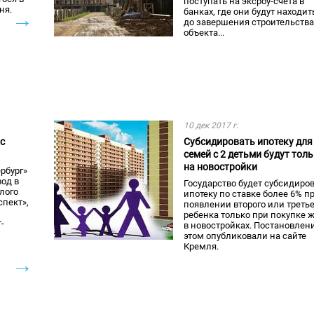
поступать на эксроу-счета в
ня.
банках, где они будут находит
→
до завершения строительства
объекта...
10 дек 2017 г.
с
Субсидировать ипотеку для
семей с 2 детьми будут тол
на новостройки
рбург»
од в
Государство будет субсидиро
лого
ипотеку по ставке более 6% п
пект»,
появлении второго или третье
ребенка только при покупке 
-
в новостройках. Постановлени
этом опубликовали на сайте
Кремля.
→