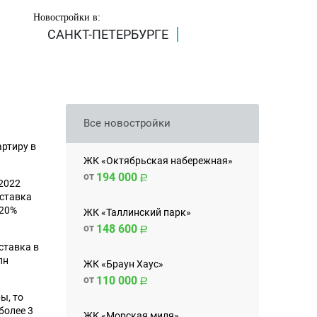
Новостройки в:
САНКТ-ПЕТЕРБУРГЕ
Все новостройки
артиру в
ЖК «Октябрьская набережная»
от
194 000
 2022
 ставка
 20%
ЖК «Таллинский парк»
от
148 600
ставка в
лн
ЖК «Браун Хаус»
от
110 000
ы, то
более 3
ЖК «Морская миля»