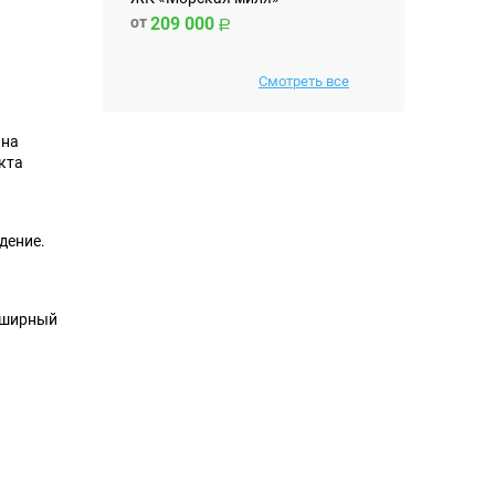
от
209 000
Смотреть все
, на
кта
дение.
обширный