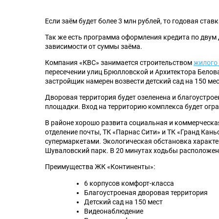
Если заём будет более 3 млн рублей, то годовая ставк
Так же есть программа оформления кредита по двум д
зависимости от суммы заёма.
Компания «КВС» занимается строительством
жилого
пересечении улиц Брюлловской и Архитектора Белова.
застройщик намерен возвести детский сад на 150 мес
Дворовая территория будет озеленена и благоустрое
площадки. Вход на территорию комплекса будет огра
В районе хорошо развита социальная и коммерческая 
отделение почты, ТК «Парнас Сити» и ТК «Гранд Кань
супермаркетами. Экологическая обстановка характе
Шуваловский парк. В 20 минутах ходьбы расположе
Преимущества ЖК «Континенты»:
6 корпусов комфорт-класса
Благоустроеная дворовая территория
Детский сад на 150 мест
Видеонаблюдение