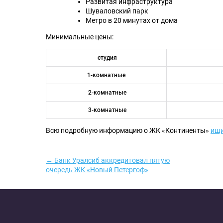
Развитая инфраструктура
Шуваловский парк
Метро в 20 минутах от дома
Минимальные цены:
студия
1-комнатные
2-комнатные
3-комнатные
Всю подробную информацию о ЖК «Континенты»
ищи
← Банк Уралсиб аккредитовал пятую
очередь ЖК «Новый Петергоф»