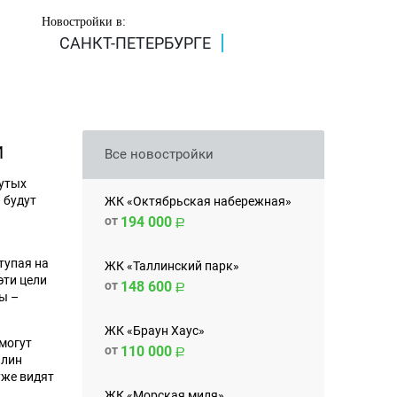
Новостройки в:
САНКТ-ПЕТЕРБУРГЕ
Й
Все новостройки
нутых
 будут
ЖК «Октябрьская набережная»
от
194 000
тупая на
ЖК «Таллинский парк»
эти цели
от
148 600
ы –
ЖК «Браун Хаус»
 могут
от
110 000
ллин
уже видят
ЖК «Морская миля»