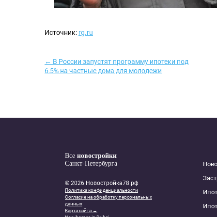
Источник:
rg.ru
← В России запустят программу ипотеки под
6,5% на частные дома для молодежи
Все
новостройки
Санкт-Петербурга
Нов
Зас
© 2026 Новостройка78.рф
Политика конфиденциальности
Ипот
Согласие на обработку персональных
данных
Ипот
Карта сайта →