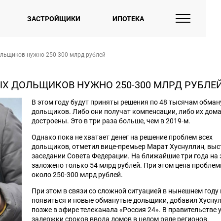
ЗАСТРОЙЩИКИ
ИПОТЕКА
льщиков нужно 250-300 млрд рублей
Х ДОЛЬЩИКОВ НУЖНО 250-300 МЛРД РУБЛЕ
В этом году будут приняты решения по 48 тысячам обма
дольщиков. Либо они получат компенсации, либо их дома
достроены. Это в три раза больше, чем в 2019-м.
Однако пока не хватает денег на решение проблем всех
дольщиков, отметил вице-премьер Марат Хуснуллин, выс
заседании Совета Федерации. На ближайшие три года на 
заложено только 54 млрд рублей. При этом цена проблем
около 250-300 млрд рублей.
При этом в связи со сложной ситуацией в нынешнем году
появиться и новые обманутые дольщики, добавил Хусну
позже в эфире телеканала «Россия 24». В правительстве 
задержки сроков ввода домов в целом ряде регионов.