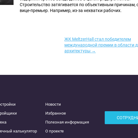
Строительство затягивается по объективным причинам, 
вице-премьер. Например, из-за нехватки рабочих.
ЖК MeltzerHall стал победителем
международной премии в области д
архитектуры →
остройки
Новости
тройщики
Избранное
СОТРУДН
ека
Полезная информация
ечный калькулятор
О проекте