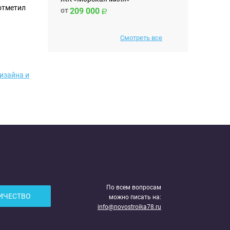
отметил
от
209 000
Смотреть все
изайна и
По всем вопросам
ИЧЕСТВО
можно писать на:
info@novostroika78.ru