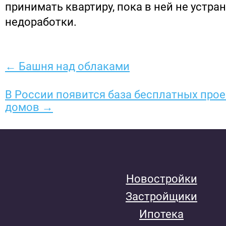
принимать квартиру, пока в ней не устра
недоработки.
← Башня над облаками
В России появится база бесплатных про
домов →
Новостройки
Застройщики
Ипотека