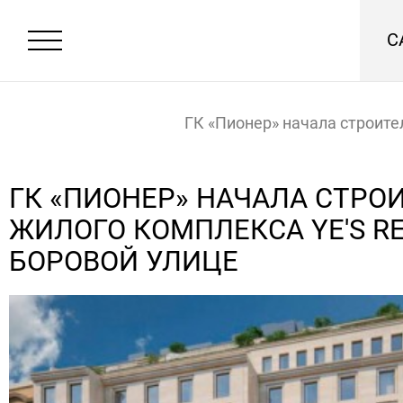
С
ГК «Пионер» начала строите
жилого комплекса YE'S Resi
ГК «ПИОНЕР» НАЧАЛА СТРО
ЖИЛОГО КОМПЛЕКСА YE'S RE
Боровой улице
Главная
Новости
БОРОВОЙ УЛИЦЕ