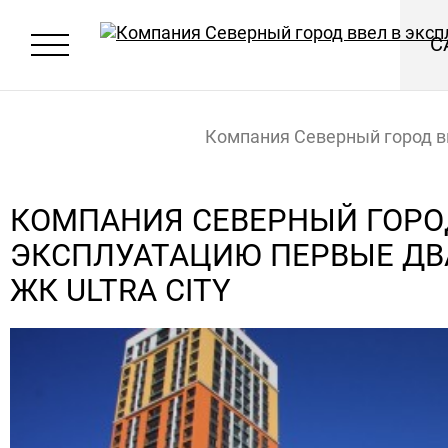
С
Компания Северный город в
эксплуатацию первые два к
КОМПАНИЯ СЕВЕРНЫЙ ГОРОД
ЭКСПЛУАТАЦИЮ ПЕРВЫЕ ДВ
Ultra City
Главная
Новости
ЖК ULTRA CITY