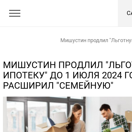
С
Мишустин продлил "Льготну
до 1 июля 2024 года и расш
МИШУСТИН ПРОДЛИЛ "ЛЬГ
ИПОТЕКУ" ДО 1 ИЮЛЯ 2024 Г
"Семейную"
Главная
Новости
РАСШИРИЛ "СЕМЕЙНУЮ"