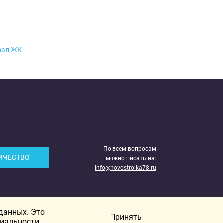
вал ЖК
По всем вопросам
ИЧЕСТВО
можно писать на:
info@novostroika78.ru
 данных. Это
Принять
иальности.