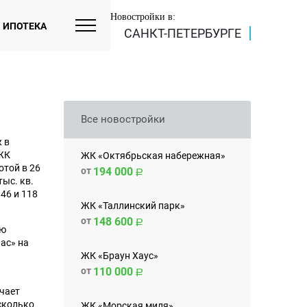
Новостройки в:
ИПОТЕКА
САНКТ-ПЕТЕРБУРГЕ
Все новостройки
 в
 ЖК
ЖК «Октябрьская набережная»
той в 26
от
194 000
ыс. кв.
46 и 118
ЖК «Таллинский парк»
от
148 600
ую
ас» на
ЖК «Браун Хаус»
от
110 000
чает
есколько
ЖК «Морская миля»