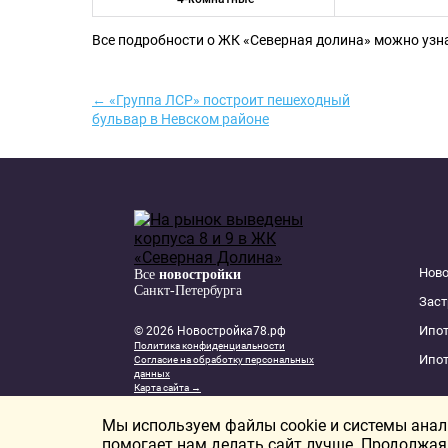
Все подробности о ЖК «Северная долина» можно узн
← «Группа ЛСР» построит пешеходный
бульвар в Невском районе
Нов
Все
новостройки
Санкт-Петербурга
Зас
Ипот
© 2026 Новостройка78.рф
Политика конфиденциальности
Ипот
Согласие на обработку персональных
данных
Карта сайта →
New homes in Dubai
New homes in London
Мы используем файлы cookie и системы аналит
помогает нам делать сайт лучше. Продолжая 