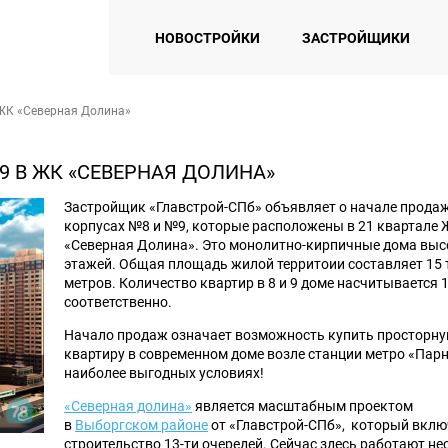
НОВОСТРОЙКИ
ЗАСТРОЙЩИКИ
 ЖК «Северная Долина»
9 В ЖК «СЕВЕРНАЯ ДОЛИНА»
Застройщик «Главстрой-СПб» объявляет о начале продаж
корпусах №8 и №9, которые расположены в 21 квартале
«Северная Долина». Это монолитно-кирпичные дома высо
этажей. Общая площадь жилой территоии составляет 15 т
метров. Количество квартир в 8 и 9 доме насчитывается 1
соответственно.
Начало продаж означает возможность купить просторн
квартиру в современном доме возле станции метро «Парн
наиболее выгодных условиях!
«Северная долина»
является масштабным проектом
в
Выборгском районе
от «Главстрой-СПб», который вклю
строительство 13-ти очередей. Сейчас здесь работают н