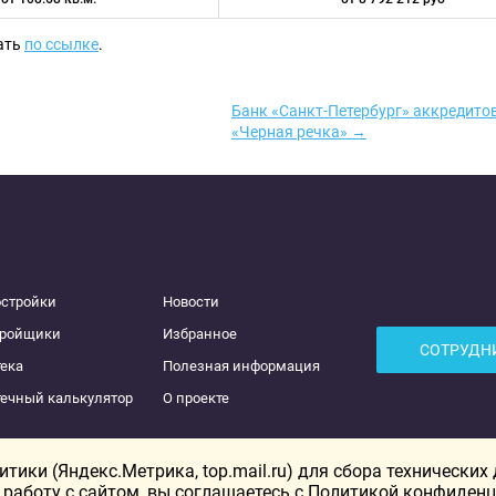
ать
по ссылке
.
Банк «Санкт-Петербург» аккредито
«Черная речка» →
остройки
Новости
тройщики
Избранное
СОТРУДН
ека
Полезная информация
ечный калькулятор
О проекте
ики (Яндекс.Метрика, top.mail.ru) для сбора технических
работу с сайтом, вы соглашаетесь с
Политикой конфиденц