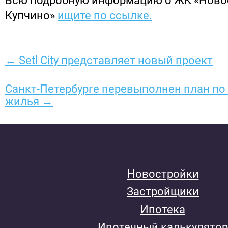
Всю подробную информацию о ЖК «Ново
Купчино»
ищите по ссылке.
← Setl City представляет новый проект
Санкт-Петербурге перевыполнен план по
жилья →
Новостройки
Застройщики
Ипотека
Ипотечный калькулятор