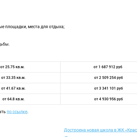
ые площадки, места для отдыха;
дьбы.
от 25.75 кв.м.
от 1 687 912 руб
от 33.35 кв.м.
от 2 509 254 руб
от 41.67 кв.м.
от 3 341 101 руб
от 64.8 кв.м.
от 4 930 956 руб
ать
по ссылке
.
Достроена новая школа в ЖК «Крас
→