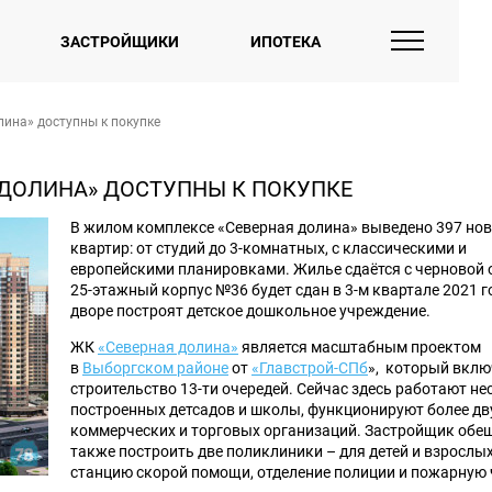
ЗАСТРОЙЩИКИ
ИПОТЕКА
ина» доступны к покупке
 ДОЛИНА» ДОСТУПНЫ К ПОКУПКЕ
В жилом комплексе «Северная долина» выведено 397 но
квартир: от студий до 3-комнатных, с классическими и
европейскими планировками. Жилье сдаётся с черновой 
25-этажный корпус №36 будет сдан в 3-м квартале 2021 г
дворе построят детское дошкольное учреждение.
ЖК
«Северная долина»
является масштабным проектом
в
Выборгском районе
от
«Главстрой-СПб
», который вклю
строительство 13-ти очередей. Сейчас здесь работают н
построенных детсадов и школы, функционируют более дв
коммерческих и торговых организаций. Застройщик обе
также построить две поликлиники – для детей и взрослых
станцию скорой помощи, отделение полиции и пожарную 