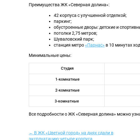
Преимущества ЖК «Северная долина»:
42 корпуса с улучшенной отделкой;
паркинг;
обустроенные дворы: детские и спортивн
потолки 2,75 метров;
Шуваловский парк;
станция метро
«Парнас»
в 10 минутах хо
Минимальные цены:
Студия
1-комнатные
2-комнатные
3-комнатные
Все подробности о ЖК «Северная долина» можно узн
← В ЖК «Цветной город» на днях сдали в
эксплуатацию четыре корпуса