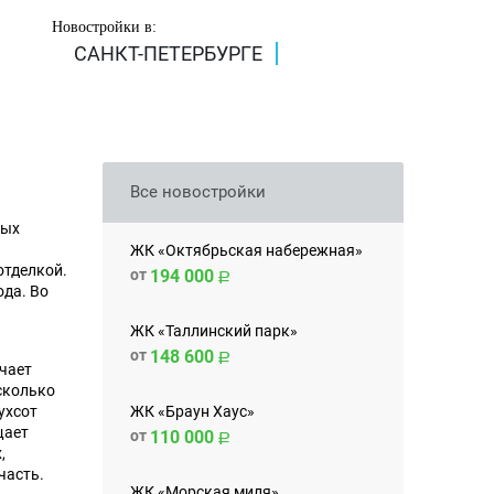
Новостройки в:
САНКТ-ПЕТЕРБУРГЕ
Все новостройки
вых
ЖК «Октябрьская набережная»
отделкой.
от
194 000
ода. Во
ЖК «Таллинский парк»
от
148 600
чает
есколько
ЖК «Браун Хаус»
ухсот
щает
от
110 000
,
часть.
ЖК «Морская миля»