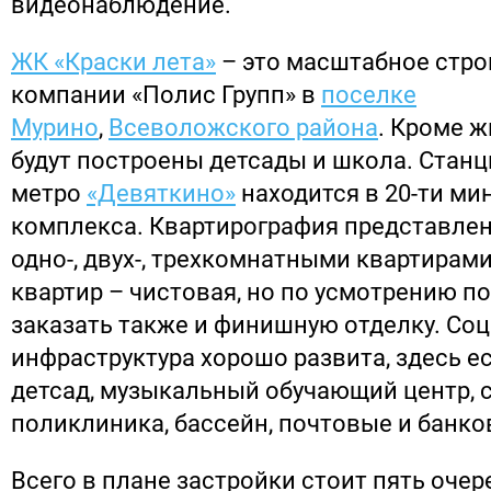
видеонаблюдение.
ЖК «Краски лета»
– это масштабное стро
компании «Полис Групп» в
поселке
Мурино
,
Всеволожского района
. Кроме 
будут построены детсады и школа. Станц
метро
«Девяткино»
находится в 20-ти мин
комплекса. Квартирография представлен
одно-, двух-, трехкомнатными квартирами
квартир – чистовая, но по усмотрению п
заказать также и финишную отделку. Со
инфраструктура хорошо развита, здесь е
детсад, музыкальный обучающий центр, 
поликлиника, бассейн, почтовые и банко
Всего в плане застройки стоит пять очер