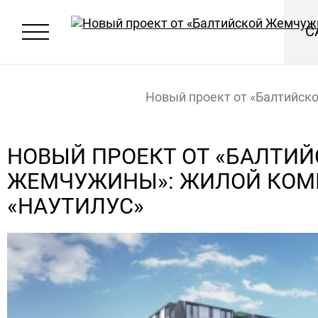
С
Новый проект от «Балтийск
Жемчужины»: жилой компле
НОВЫЙ ПРОЕКТ ОТ «БАЛТИ
ЖЕМЧУЖИНЫ»: ЖИЛОЙ КОМ
«Наутилус»
Главная
Новости
«НАУТИЛУС»