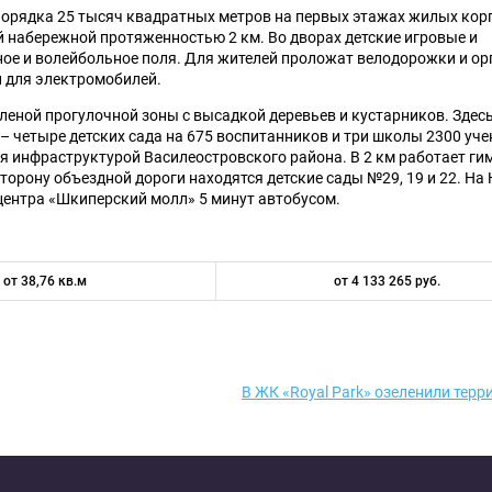
орядка 25 тысяч квадратных метров на первых этажах жилых кор
 набережной протяженностью 2 км. Во дворах детские игровые и
ое и волейбольное поля. Для жителей проложат велодорожки и ор
 для электромобилей.
леной прогулочной зоны с высадкой деревьев и кустарников. Здес
 четыре детских сада на 675 воспитанников и три школы 2300 уче
я инфраструктурой Василеостровского района. В 2 км работает ги
торону объездной дороги находятся детские сады №29, 19 и 22. На
 центра «Шкиперский молл» 5 минут автобусом.
от 38,76 кв.м
от 4 133 265 руб.
В ЖК «Royal Park» озеленили тер