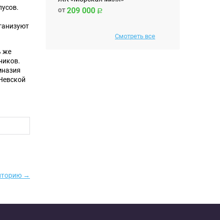
пусов.
от
209 000
ганизуют
Смотреть все
ь же
ников.
мназия
 Невской
риторию →