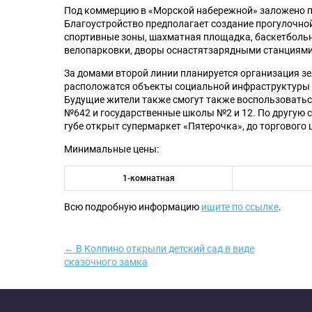
Под коммерцию в «Морской набережной» заложено п
Благоустройство предполагает создание прогулочной
спортивные зоны, шахматная площадка, баскетбольн
велопарковки, дворы оснастятзарядными станциями
За домами второй линии планируется организация зе
расположатся объекты социальной инфраструктуры –
Будущие жители также смогут также воспользоватьс
№642 и государственные школы №2 и 12. По другую с
губе открыт супермаркет «Пятерочка», до торгового
Минимальные цены:
1-комнатная
Всю подробную информацию
ищите по ссылке
.
← В Колпино открыли детский сад в виде
сказочного замка