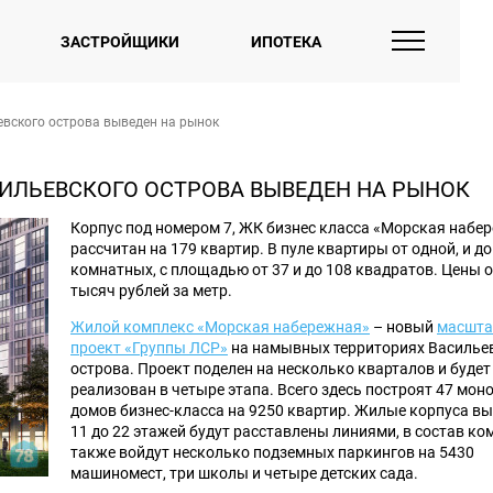
ЗАСТРОЙЩИКИ
ИПОТЕКА
евского острова выведен на рынок
СИЛЬЕВСКОГО ОСТРОВА ВЫВЕДЕН НА РЫНОК
Корпус под номером 7, ЖК бизнес класса «Морская набе
рассчитан на 179 квартир. В пуле квартиры от одной, и до
комнатных, с площадью от 37 и до 108 квадратов. Цены о
тысяч рублей за метр.
Жилой комплекс «Морская набережная»
– новый
масшт
проект «Группы ЛСР»
на намывных территориях Василье
острова. Проект поделен на несколько кварталов и будет
реализован в четыре этапа. Всего здесь построят 47 мо
домов бизнес-класса на 9250 квартир. Жилые корпуса вы
11 до 22 этажей будут расставлены линиями, в состав ко
также войдут несколько подземных паркингов на 5430
машиномест, три школы и четыре детских сада.