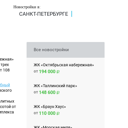
Новостройки в:
САНКТ-ПЕТЕРБУРГЕ
Все новостройки
режная»
 трех
ЖК «Октябрьская набережная»
т 108
от
194 000
абный
ЖК «Таллинский парк»
вского
от
148 600
нолитных
ЖК «Браун Хаус»
сотой от
мплекса
от
110 000
ЖК «Морская миля»