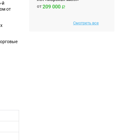
-й
от
209 000
ом от
Смотреть все
ых
торговые