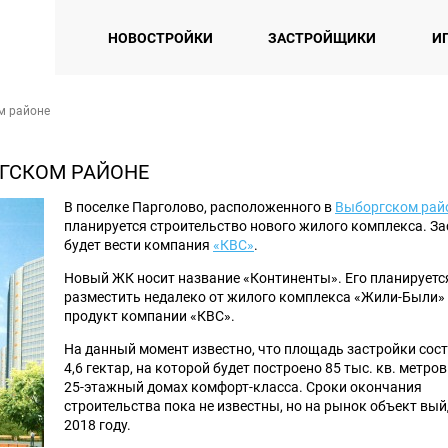
НОВОСТРОЙКИ
ЗАСТРОЙЩИКИ
И
м районе
ГСКОМ РАЙОНЕ
В поселке Парголово, расположенного в
Выборгском рай
планируется строительство нового жилого комплекса. З
будет вести компания
«КВС»
.
Новый ЖК носит название «Континенты». Его планируетс
разместить недалеко от жилого комплекса «Жили-Были»
продукт компании «КВС».
На данный момент известно, что площадь застройки сос
4,6 гектар, на которой будет построено 85 тыс. кв. метро
25-этажный домах комфорт-класса. Сроки окончания
строительства пока не известны, но на рынок объект вый
2018 году.