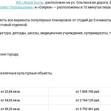
ЖК «Жили-Были»
расположен на ул. Ольгинская дорога, 6
спект Просвещения»
и «Озерки» — расположены в 10 минутах пешк
 есть все варианты популярных планировок от студий до 3-комнат
стовой отделкой.
ктура: детсады, школы, медицинские учреждения, супермаркеты, 
оне города;
различные культурные объекты.
от 22,84 кв.м.
от 1 855 750 руб.
от 34,02 кв.м.
от 2 764 125 руб.
от 49,32 кв.м.
от 3 792 461 руб.