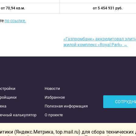
от 70,94 кв.м.
от 5 454 931 руб.
те
по ссылке.
«Газпромбанк» аккредитовал элит
жилой комплекс «Royal Park» →
остройки
Новости
тройщики
Избранное
СОТРУДН
ека
Полезная информация
ечный калькулятор
О проекте
ики (Яндекс.Метрика, top.mail.ru) для сбора технических