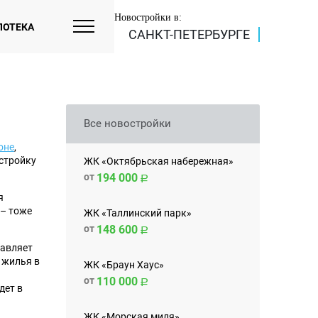
Новостройки в:
ПОТЕКА
САНКТ-ПЕТЕРБУРГЕ
Все новостройки
оне
,
астройку
ЖК «Октябрьская набережная»
от
194 000
я
 – тоже
ЖК «Таллинский парк»
от
148 600
тавляет
в жилья в
ЖК «Браун Хаус»
от
110 000
дет в
ЖК «Морская миля»