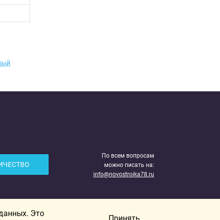
ный
По всем вопросам
ИЧЕСТВО
можно писать на:
info@novostroika78.ru
 данных. Это
Принять