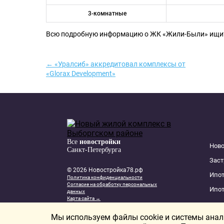
3-комнатные
Всю подробную информацию о ЖК «Жили-Были» ищи
← «Уралсиб» аккредитовал комплексы от
«Glorax Development»
Все
новостройки
Нов
Санкт-Петербурга
Зас
© 2026 Новостройка78.рф
Ипот
Политика конфиденциальности
Согласие на обработку персональных
Ипот
данных
Карта сайта →
New homes in Dubai
New homes in London
Мы используем файлы cookie и системы аналит