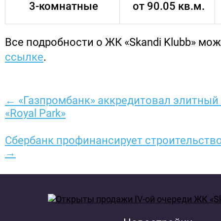
3-комнатные
от 90.05 кв.м.
Все подробности о ЖК «Skandi Klubb» мо
ссылке
.
← «Газпромбанк» аккредитовал элитный
«Royal Park»
Сбербанк профинансирует строительство
→