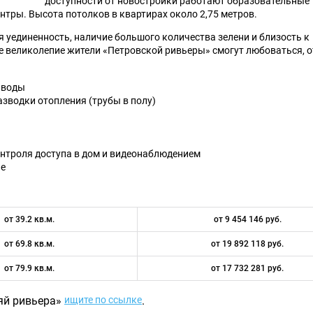
доступности от новостройки работают образовательные
нтры. Высота потолков в квартирах около 2,75 метров.
единенность, наличие большого количества зелени и близость к
ое великолепие жители «Петровской ривьеры» смогут любоваться, 
 воды
зводки отопления (трубы в полу)
онтроля доступа в дом и видеонаблюдением
ие
от 39.2 кв.м.
от 9 454 146 руб.
от 69.8 кв.м.
от 19 892 118 руб.
от 79.9 кв.м.
от 17 732 281 руб.
яй ривьера»
ищите по ссылке
.