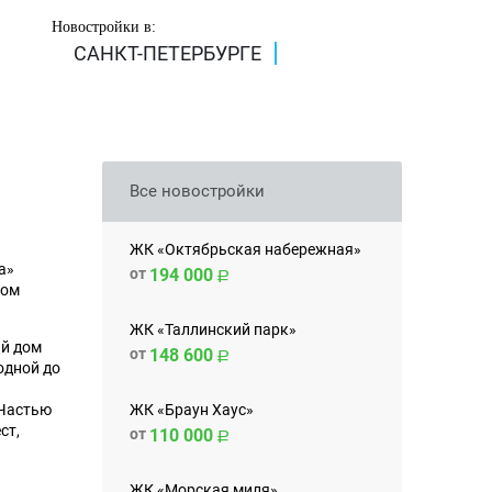
Новостройки в:
САНКТ-ПЕТЕРБУРГЕ
Все новостройки
ЖК «Октябрьская набережная»
а»
от
194 000
ком
ЖК «Таллинский парк»
й дом
от
148 600
одной до
ЖК «Браун Хаус»
 Частью
ст,
от
110 000
ЖК «Морская миля»