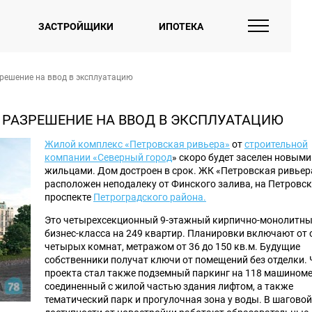
ЗАСТРОЙЩИКИ
ИПОТЕКА
решение на ввод в эксплуатацию
 РАЗРЕШЕНИЕ НА ВВОД В ЭКСПЛУАТАЦИЮ
Жилой комплекс «Петровская ривьера»
от
строительной
компании «Северный город
» скоро будет заселен новыми
жильцами. Дом достроен в срок. ЖК «Петровская ривьер
расположен неподалеку от Финского залива, на Петровс
проспекте
Петроградского района.
Это четырехсекционный 9-этажный кирпично-монолитны
бизнес-класса на 249 квартир. Планировки включают от 
четырых комнат, метражом от 36 до 150 кв.м. Будущие
собственники получат ключи от помещений без отделки.
проекта стал также подземный паркинг на 118 машиноме
соединенный с жилой частью здания лифтом, а также
тематический парк и прогулочная зона у воды. В шаговой