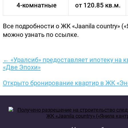
4-комнатные
от 120.85 кв.м.
Все подробности о ЖК «Jaanila country» (
можно узнать по ссылке.
← «Уралсиб» предоставляет ипотеку на 
«Две Эпохи»
Открыто бронирование квартир в ЖК «Э