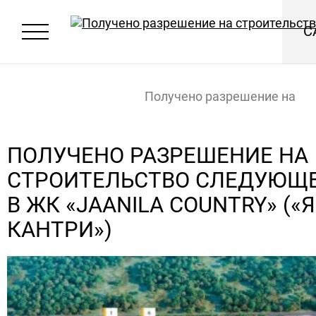
С
Получено разрешение на
строительство следующей о
ПОЛУЧЕНО РАЗРЕШЕНИЕ НА
СТРОИТЕЛЬСТВО СЛЕДУЮЩ
ЖК «Jaanila country» («Янила
Главная
Новости
В ЖК «JAANILA COUNTRY» («
КАНТРИ»)