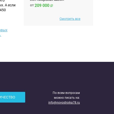
Это
от
209 000
х. А если
 450
Смотреть все
овых
→
По всем вопросам
ИЧЕСТВО
можно писать на:
info@novostroika78.ru