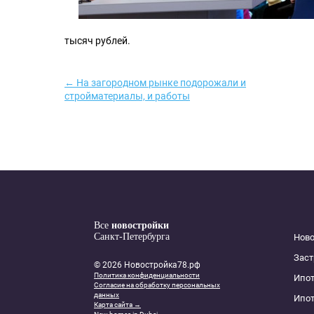
тысяч рублей.
← На загородном рынке подорожали и
стройматериалы, и работы
Все
новостройки
Санкт-Петербурга
Нов
Зас
© 2026 Новостройка78.рф
Политика конфиденциальности
Ипот
Согласие на обработку персональных
данных
Ипот
Карта сайта →