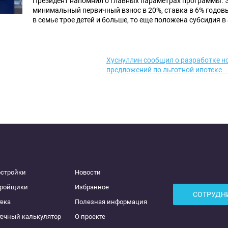
Президент напомнил о главных параметрах программы. 
минимальный первичный взнос в 20%, ставка в 6% годовы
в семье трое детей и больше, то еще положена субсидия в
Хуснуллин сообщил о разработке н
предложений по льготной ипотеке 
остройки
Новости
тройщики
Избранное
СОТРУДН
ека
Полезная информация
ечный калькулятор
О проекте