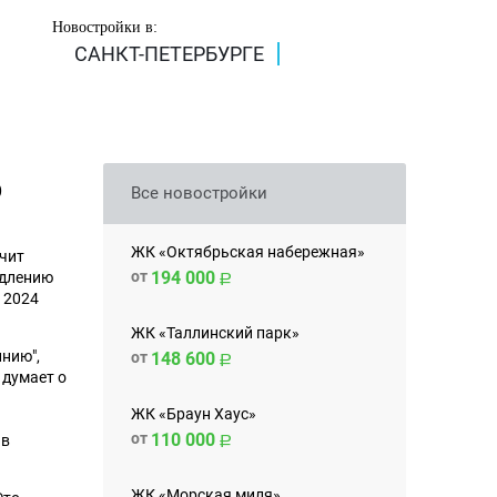
Новостройки в:
САНКТ-ПЕТЕРБУРГЕ
Ю
Все новостройки
ЖК «Октябрьская набережная»
учит
от
194 000
одлению
 2024
ЖК «Таллинский парк»
инию",
от
148 600
 думает о
ЖК «Браун Хаус»
от
110 000
 в
ЖК «Морская миля»