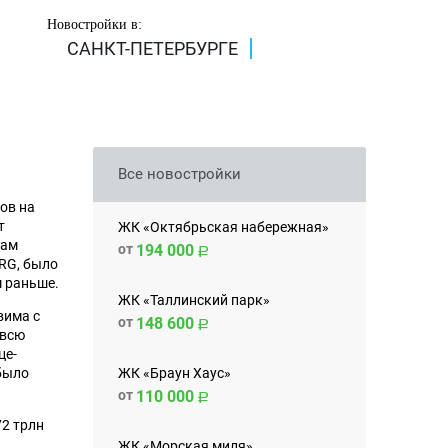
Новостройки в:
САНКТ-ПЕТЕРБУРГЕ
Все новостройки
ов на
т
ЖК «Октябрьская набережная»
вам
от
194 000
 RG, было
м раньше.
ЖК «Таллинский парк»
вима с
от
148 600
 всю
це-
ЖК «Браун Хаус»
 было
от
110 000
72 трлн
ЖК «Морская миля»