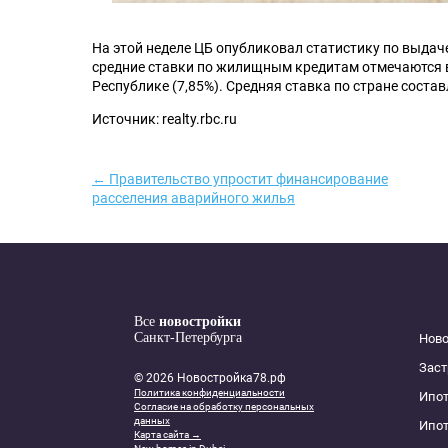
На этой неделе ЦБ опубликовал статистику по выдач
средние ставки по жилищным кредитам отмечаются в
Республике (7,85%). Средняя ставка по стране состав
Источник: realty.rbc.ru
← Правительство упростит финансирование
расселения аварийного жилья
Все
новостройки
Санкт-Петербурга
Нов
Зас
© 2026 Новостройка78.рф
Политика конфиденциальности
Ипот
Согласие на обработку персональных
данных
Ипот
Карта сайта →