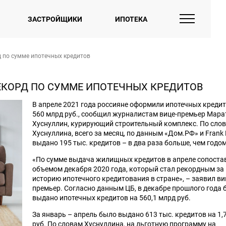
ЗАСТРОЙЩИКИ
ИПОТЕКА
д по сумме ипотечных кредитов
ЕКОРД ПО СУММЕ ИПОТЕЧНЫХ КРЕДИТОВ
В апреле 2021 года россияне оформили ипотечных кредит
560 млрд руб., сообщил журналистам вице-премьер Мара
Хуснуллин, курирующий строительный комплекс. По сло
Хуснуллина, всего за месяц, по данным «Дом.РФ» и Frank
выдано 195 тыс. кредитов – в два раза больше, чем годо
«По сумме выдача жилищных кредитов в апреле сопоста
объемом декабря 2020 года, который стал рекордным за
историю ипотечного кредитования в стране», – заявил ви
премьер. Согласно данным ЦБ, в декабре прошлого года
выдано ипотечных кредитов на 560,1 млрд руб.
За январь – апрель было выдано 613 тыс. кредитов на 1,
руб. По словам Хуснуллина, на льготную программу на