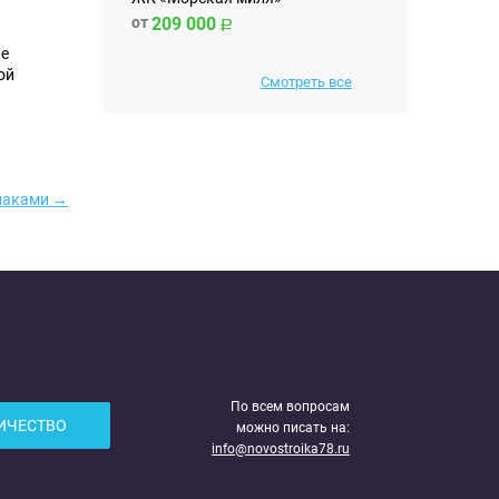
от
209 000
ие
ой
Смотреть все
лаками →
По всем вопросам
ИЧЕСТВО
можно писать на:
info@novostroika78.ru