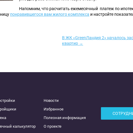
Напомним, что расчитать ежемесячный платеж по ипоте
аницу
понравившегося вам жилого комплекса
и настройте показате
В ЖК «GreenЛандия 2» началось за
квартир →
остройки
Новости
тройщики
Избранное
СОТРУДН
ека
Полезная информация
ечный калькулятор
О проекте