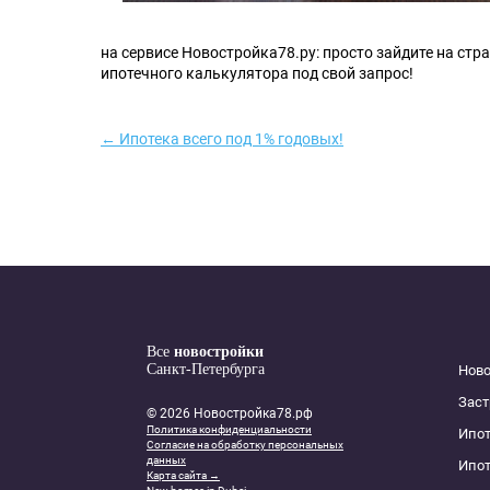
на сервисе Новостройка78.ру: просто зайдите на стр
ипотечного калькулятора под свой запрос!
← Ипотека всего под 1% годовых!
Все
новостройки
Санкт-Петербурга
Нов
Зас
© 2026 Новостройка78.рф
Политика конфиденциальности
Ипот
Согласие на обработку персональных
данных
Ипот
Карта сайта →