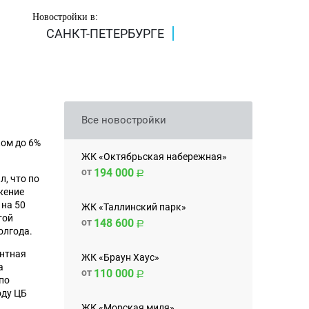
Новостройки в:
САНКТ-ПЕТЕРБУРГЕ
Все новостройки
ом до 6%
ЖК «Октябрьская набережная»
от
194 000
, что по
жение
 на 50
ЖК «Таллинский парк»
той
от
148 600
олгода.
ентная
ЖК «Браун Хаус»
а
от
110 000
по
оду ЦБ
ЖК «Морская миля»