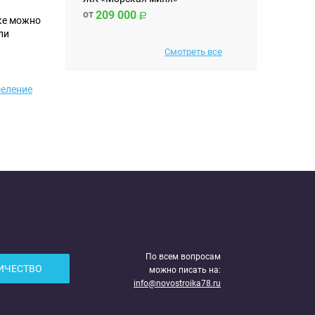
от
209 000
ке можно
ли
Смотреть все
селение
По всем вопросам
ИЧЕСТВО
можно писать на:
info@novostroika78.ru