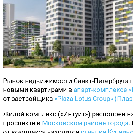
Рынок недвижимости Санкт-Петербруга 
новыми квартирами в
апарт-комплексе «I
от застройщика
«Plaza Lotus Group» (Плаз
Жилой комплекс («Интуит») располоен н
проспекте в
Московском районе города
.
от комплекса находится
станция Купчин