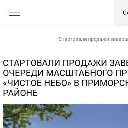
С
Стартовали продажи заве
очереди масштабного проек
СТАРТОВАЛИ ПРОДАЖИ ЗА
ОЧЕРЕДИ МАСШТАБНОГО ПР
небо» в Приморском районе
Главная
Новости
«ЧИСТОЕ НЕБО» В ПРИМОРС
РАЙОНЕ