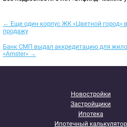
← Еще один корпус ЖК «Цветной город» 
продажу
Банк СМП выдал аккредитацию для жило
«Amster» →
Новостройки
Застройщики
Ипотека
Ипотечный калькулятор