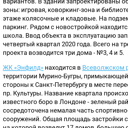
вариантов. В здании запроектированы 
зоны: игровая, коворкинг-зона и библиот
этаже колясочные и кладовые. На подзе
паркинг. Рядом с новостройкой находитс
школа. Ввод объекта в эксплуатацию за
четвертый квартал 2020 года. Всего на т
проекта возводится три дома - №3, 4 и 5.
ЖК «Энфилд»
находится в
Всеволжском 
территории Мурино-Бугры, примыкающей
стороны к Санкт-Петербургу в месте пер
пр. Культуры. Название квартала происхо
известного боро в Лондоне - зеленый рай
сосредоточена немалая часть спортивно
сооружений. Общая площадь застройки со
на которой возведут 17 домов, большую