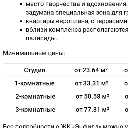
место творчества и вдохновения:
задумана специальная зона для г
квартиры европлана, с террасами
вблизи комплекса располагаются
палисады.
Минимальные цены:
Студия
от 23.64 м²
о
1-комнатные
от 33.31 м²
о
2-комнатные
от 50.58 м²
о
3-комнатные
от 77.31 м²
о
Все подробности о ЖК «Энфилд» можно 