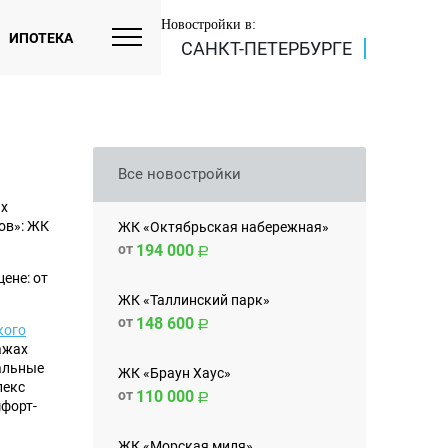
Новостройки в:
ИПОТЕКА
САНКТ-ПЕТЕРБУРГЕ
Все новостройки
ых
ов»: ЖК
ЖК «Октябрьская набережная»
от
194 000
ене: от
ЖК «Таллинский парк»
от
148 600
кого
ажах
альные
ЖК «Браун Хаус»
лекс
от
110 000
мфорт-
ЖК «Морская миля»