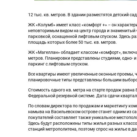
12 тыс. кв. метров. В здании разместятся детский са
ЖК «Колумб» имеет класс «комфорт +» – он характер
неповторимым видом на центр города и знаменитый 
парковкой, оснащенной лифтовым спуском. Здесь раз
площадь которых более 50 тыс. кв. метров.
ЖК «Магеллан» обладает классом «комфорт», включае
метров. Планировки представлены студиями, одно- 
паркинг с лифтовым спуском.
Все квартиры имеют увеличенные оконные проемы, чт
планировочные типы представлены большим выбором
Стоимость одного кв. метра на старте продаж равна 
Федеральной резервной системе. Дата сдачи квартал
По словам директора по продажам и маркетингу комп
намыва на Васильевском острове станет одним из с
покупателей составляет также уникальное местополож
Здесь будут расположены типы жилья разных классо
станций метрополитена, поэтому спрос на жилье в д