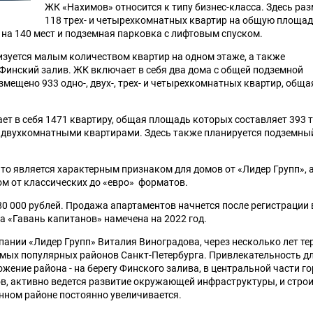
ЖК «Нахимов» относится к типу бизнес-класса. Здесь ра
118 трех- и четырехкомнатных квартир на общую площад
д на 140 мест и подземная парковка с лифтовым спуском.
изуется малым количеством квартир на одном этаже, а также
Финский залив. ЖК включает в себя два дома с общей подземной
мещено 933 одно-, двух-, трех- и четырехкомнатных квартир, обща
т в себя 1471 квартиру, общая площадь которых составляет 393 т
и двухкомнатными квартирами. Здесь также планируется подземны
о является характерным признаком для домов от «Лидер Групп», 
 от классических до «евро» форматов.
80 000 рублей. Продажа апартаментов начнется после регистрации 
а «Гавань капитанов» намечена на 2022 год.
ании «Лидер Групп» Виталия Виноградова, через несколько лет т
амых популярных районов Санкт-Петербурга. Привлекательность д
ение района - на берегу Финского залива, в центральной части го
в, активно ведется развитие окружающей инфраструктуры, и стро
анном районе постоянно увеличивается.