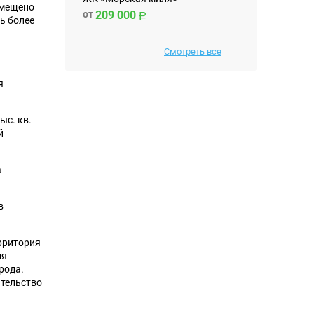
змещено
от
209 000
ь более
Смотреть все
я
ыс. кв.
й
а
в
ерритория
ля
рода.
ительство