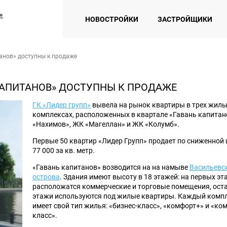
НОВОСТРОЙКИ
ЗАСТРОЙЩИКИ
анов» доступны к продаже
КАПИТАНОВ» ДОСТУПНЫ К ПРОДАЖЕ
ГК «Лидер групп»
вывела на рынок квартиры в трех жил
комплексах, расположенных в квартале «Гавань капитан
«Нахимов», ЖК «Магеллан» и ЖК «Колумб».
Первые 50 квартир «Лидер Групп» продает по сниженной ц
77 000 за кв. метр.
«Гавань капитанов» возводится на на намыве
Васильевс
острова
. Здания имеют высоту в 18 этажей: на первых эт
расположатся коммерческие и торговые помещения, ост
этажи используются под жилые квартиры. Каждый комп
имеет свой тип жилья: «бизнес-класс», «комфорт+» и «ко
класс».